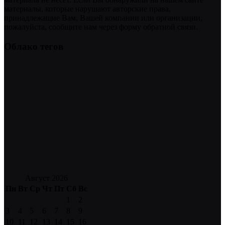
материалы, которые нарушают авторские права,
принадлежащие Вам, Вашей компании или организации,
пожалуйста, сообщите нам через форму обратной связи.
Облако тегов
Август 2026
Пн
Вт
Ср
Чт
Пт
Сб
Вс
1
2
3
4
5
6
7
8
9
10
11
12
13
14
15
16