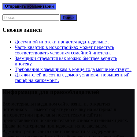
Найти:
Свежие записи
Доступной ипотеки придется ждать дольше .
Часть квартир в новостройках может перестать
соответствовать условиям семейной ипотеки.
Заемщики стремятся как можно быстрее вернуть
ипотеку.
Требования к заемщикам в конце года мягче не станут .
Для жителей высотных домов установят повышенный
тариф на капремонт .
Информация для правообладателей
Все материалы на данном сайте взяты из открытых
источников — имеют обратную ссылку на материал в
интернете или присланы посетителями сайта и
предоставляются исключительно в ознакомительных целях.
Права на материалы принадлежат их владельцам.
Администрация сайта ответственности за содержание
материала не несет. Если Вы обнаружили на нашем сайте