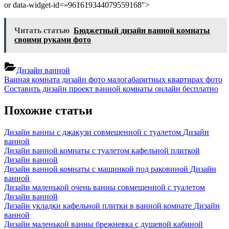
Фото
or data-widget-id=»961619344079559168″>
соврем
дизайн
совме
Читать статью
Бюджетный дизайн ванной комнаты
санузл
своими руками фото
с
ванно
Дизайн ванной
Навигация
Previous
Ванная комната дизайн фото малогабаритных квартирах фото
Post:
Next
Составить дизайн проект ванной комнаты онлайн бесплатно
по
Post:
записям
Похожие статьи
Дизайн ванны с джакузи совмещенной с туалетом
Дизайн
ванной
Дизайн ванной комнаты с туалетом кафельной плиткой
Дизайн ванной
Дизайн ванной комнаты с машинкой под раковиной
Дизайн
ванной
Дизайн маленькой очень ванны совмещенной с туалетом
Дизайн ванной
Дизайн укладки кафельной плитки в ванной комнате
Дизайн
ванной
Дизайн маленькой ванны брежневка с душевой кабиной