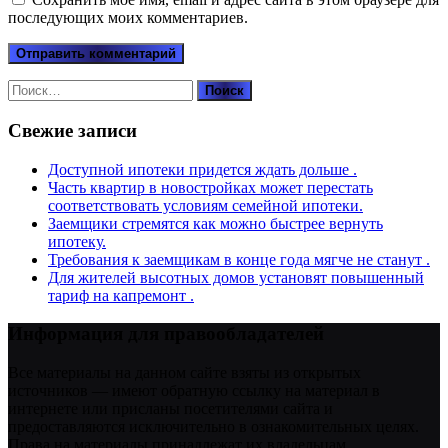
последующих моих комментариев.
Найти:
Свежие записи
Доступной ипотеки придется ждать дольше .
Часть квартир в новостройках может перестать
соответствовать условиям семейной ипотеки.
Заемщики стремятся как можно быстрее вернуть
ипотеку.
Требования к заемщикам в конце года мягче не станут .
Для жителей высотных домов установят повышенный
тариф на капремонт .
Информация для правообладателей
Все материалы на данном сайте взяты из открытых
источников — имеют обратную ссылку на материал в
интернете или присланы посетителями сайта и
предоставляются исключительно в ознакомительных целях.
Права на материалы принадлежат их владельцам.