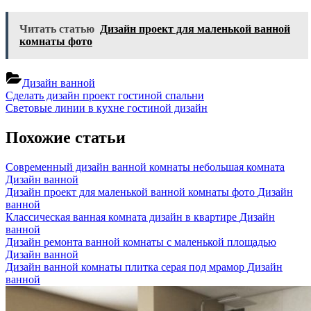
Читать статью
Дизайн проект для маленькой ванной
комнаты фото
Дизайн ванной
Навигация
Previous
Сделать дизайн проект гостиной спальни
Post:
Next
Световые линии в кухне гостиной дизайн
по
Post:
записям
Похожие статьи
Современный дизайн ванной комнаты небольшая комната
Дизайн ванной
Дизайн проект для маленькой ванной комнаты фото
Дизайн
ванной
Классическая ванная комната дизайн в квартире
Дизайн
ванной
Дизайн ремонта ванной комнаты с маленькой площадью
Дизайн ванной
Дизайн ванной комнаты плитка серая под мрамор
Дизайн
ванной