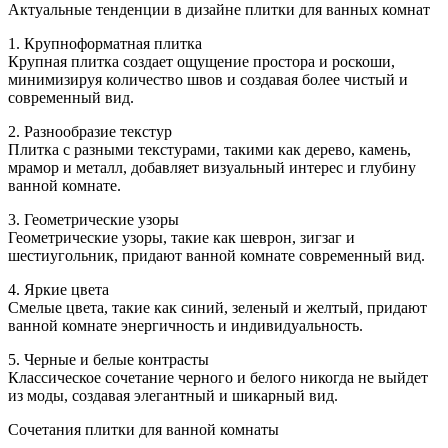
Дизай
Актуальные тенденции в дизайне плитки для ванных комнат
плитк
для
1. Крупноформатная плитка
ванны
Крупная плитка создает ощущение простора и роскоши,
комнат
минимизируя количество швов и создавая более чистый и
фото
современный вид.
сочета
2. Разнообразие текстур
Плитка с разными текстурами, такими как дерево, камень,
мрамор и металл, добавляет визуальный интерес и глубину
ванной комнате.
3. Геометрические узоры
Геометрические узоры, такие как шеврон, зигзаг и
шестиугольник, придают ванной комнате современный вид.
4. Яркие цвета
Смелые цвета, такие как синий, зеленый и желтый, придают
ванной комнате энергичность и индивидуальность.
5. Черные и белые контрасты
Классическое сочетание черного и белого никогда не выйдет
из моды, создавая элегантный и шикарный вид.
Сочетания плитки для ванной комнаты