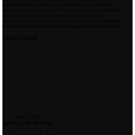
Администрация сайта ответственности за содержание
материала не несет. Если Вы обнаружили на нашем сайте
материалы, которые нарушают авторские права,
принадлежащие Вам, Вашей компании или организации,
пожалуйста, сообщите нам через форму обратной связи.
Облако тегов
Август 2026
Пн
Вт
Ср
Чт
Пт
Сб
Вс
1
2