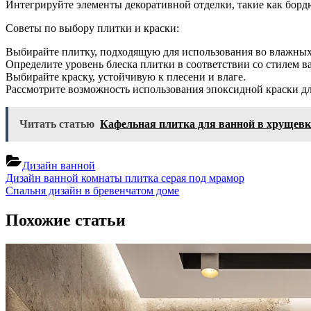
Интегрируйте элементы декоративной отделки, такие как бор
Советы по выбору плитки и краски:
Выбирайте плитку, подходящую для использования во влажных
Определите уровень блеска плитки в соответствии со стилем в
Выбирайте краску, устойчивую к плесени и влаге.
Рассмотрите возможность использования эпоксидной краски дл
Читать статью
Кафельная плитка для ванной в хрущевк
Дизайн ванной
Навигация
Previous
Дизайн ванной комнаты плитка серая под мрамор
Post:
Next
Спальня дизайн в бревенчатом доме
по
Post:
записям
Похожие статьи