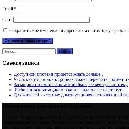
Email
*
Сайт
Сохранить моё имя, email и адрес сайта в этом браузере д
Найти:
Свежие записи
Доступной ипотеки придется ждать дольше .
Часть квартир в новостройках может перестать соответст
Заемщики стремятся как можно быстрее вернуть ипотеку.
Требования к заемщикам в конце года мягче не станут .
Для жителей высотных домов установят повышенный тар
Информация для правообладателей
Все материалы на данном сайте взяты из открытых источников
ознакомительных целях. Права на материалы принадлежат их в
материалы, которые нарушают авторские права, принадлежащие