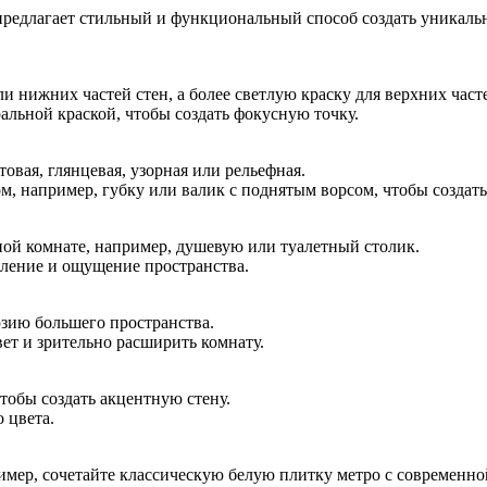
ты
предлагает стильный и функциональный способ создать уникаль
кой
 нижних частей стен, а более светлую краску для верхних часте
альной краской, чтобы создать фокусную точку.
овая, глянцевая, узорная или рельефная.
, например, губку или валик с поднятым ворсом, чтобы создать
ной комнате, например, душевую или туалетный столик.
деление и ощущение пространства.
юзию большего пространства.
ет и зрительно расширить комнату.
тобы создать акцентную стену.
 цвета.
имер, сочетайте классическую белую плитку метро с современно