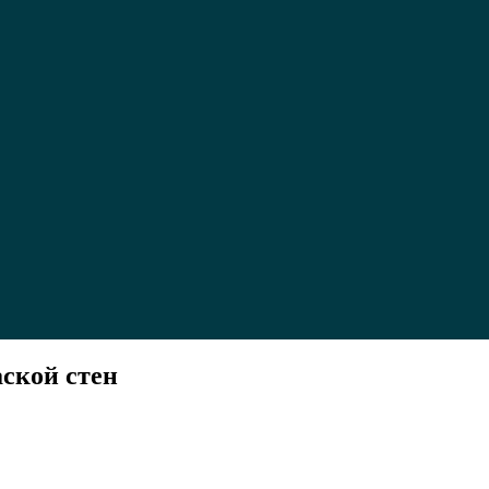
ской стен
н
й