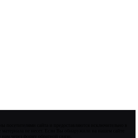
ны посетителями сайта и предоставляются исключительно в
 материала не несет. Если Вы обнаружили на нашем сайте
нам через форму обратной связи.