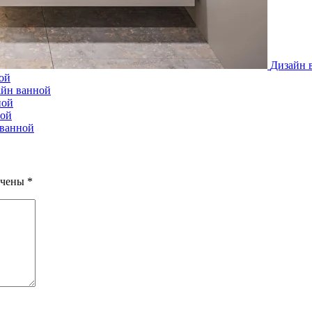
Дизайн 
ой
айн ванной
ной
ной
 ванной
ечены
*