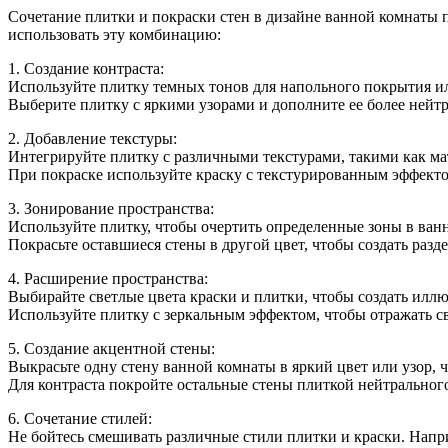
комна
Сочетание плитки и покраски стен в дизайне ванной комнаты 
плитка
использовать эту комбинацию:
с
покрас
1. Создание контраста:
стен
Используйте плитку темных тонов для напольного покрытия или
Выберите плитку с яркими узорами и дополните ее более нейтр
2. Добавление текстуры:
Интегрируйте плитку с различными текстурами, такими как мат
При покраске используйте краску с текстурированным эффектом
3. Зонирование пространства:
Используйте плитку, чтобы очертить определенные зоны в ван
Покрасьте оставшиеся стены в другой цвет, чтобы создать раз
4. Расширение пространства:
Выбирайте светлые цвета краски и плитки, чтобы создать илл
Используйте плитку с зеркальным эффектом, чтобы отражать св
5. Создание акцентной стены:
Выкрасьте одну стену ванной комнаты в яркий цвет или узор, ч
Для контраста покройте остальные стены плиткой нейтрального
6. Сочетание стилей:
Не бойтесь смешивать различные стили плитки и краски. Напр