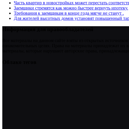
Часть квартир в новостройках может перестать соответст
Заемщики стремятся как можно быстрее вернуть ипотеку.
Требования к заемщикам в конце года мягче не станут .
Для жителей высотных домов установят повышенный тар
Информация для правообладателей
Все материалы на данном сайте взяты из открытых источников
ознакомительных целях. Права на материалы принадлежат их в
материалы, которые нарушают авторские права, принадлежащие
Облако тегов