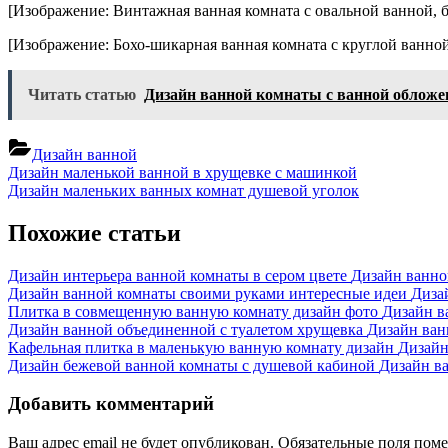
[Изображение: Винтажная ванная комната с овальной ванной, 
[Изображение: Бохо-шикарная ванная комната с круглой ванно
Читать статью
Дизайн ванной комнаты с ванной обложе
Дизайн ванной
Навигация
Previous
Дизайн маленькой ванной в хрущевке с машинкой
Post:
Next
Дизайн маленьких ванных комнат душевой уголок
по
Post:
записям
Похожие статьи
Дизайн интерьера ванной комнаты в сером цвете
Дизайн ванно
Дизайн ванной комнаты своими руками интересные идеи
Диза
Плитка в совмещенную ванную комнату дизайн фото
Дизайн в
Дизайн ванной объединенной с туалетом хрущевка
Дизайн ван
Кафельная плитка в маленькую ванную комнату дизайн
Дизайн
Дизайн бежевой ванной комнаты с душевой кабиной
Дизайн в
Добавить комментарий
Ваш адрес email не будет опубликован.
Обязательные поля пом