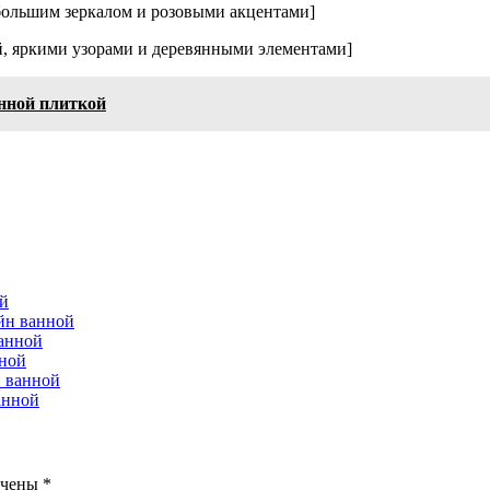
большим зеркалом и розовыми акцентами]
й, яркими узорами и деревянными элементами]
нной плиткой
й
йн ванной
анной
ной
 ванной
анной
ечены
*