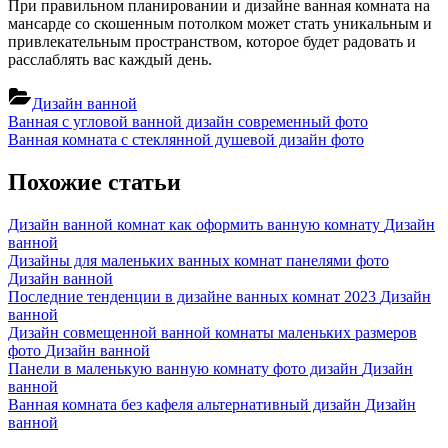
При правильном планировании и дизайне ванная комната на
мансарде со скошенным потолком может стать уникальным и
привлекательным пространством, которое будет радовать и
расслаблять вас каждый день.
Дизайн ванной
Навигация
Previous
Ванная с угловой ванной дизайн современный фото
Post:
Next
Ванная комната с стеклянной душевой дизайн фото
по
Post:
записям
Похожие статьи
Дизайн ванной комнат как оформить ванную комнату
Дизайн
ванной
Дизайны для маленьких ванных комнат панелями фото
Дизайн ванной
Последние тенденции в дизайне ванных комнат 2023
Дизайн
ванной
Дизайн совмещенной ванной комнаты маленьких размеров
фото
Дизайн ванной
Панели в маленькую ванную комнату фото дизайн
Дизайн
ванной
Ванная комната без кафеля альтернативный дизайн
Дизайн
ванной