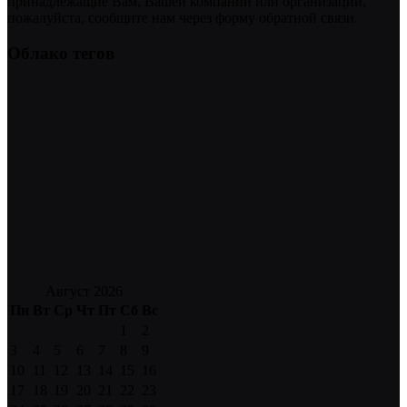
принадлежащие Вам, Вашей компании или организации,
пожалуйста, сообщите нам через форму обратной связи.
Облако тегов
Август 2026
Пн
Вт
Ср
Чт
Пт
Сб
Вс
1
2
3
4
5
6
7
8
9
10
11
12
13
14
15
16
17
18
19
20
21
22
23