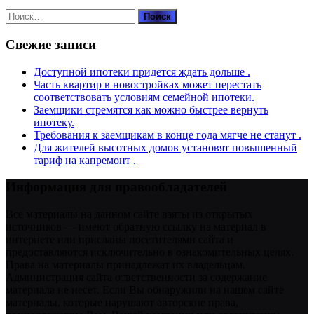
Найти:
Свежие записи
Доступной ипотеки придется ждать дольше .
Часть квартир в новостройках может перестать
соответствовать условиям семейной ипотеки.
Заемщики стремятся как можно быстрее вернуть
ипотеку.
Требования к заемщикам в конце года мягче не станут .
Для жителей высотных домов установят повышенный
тариф на капремонт .
Информация для правообладателей
Все материалы на данном сайте взяты из открытых
источников — имеют обратную ссылку на материал в
интернете или присланы посетителями сайта и
предоставляются исключительно в ознакомительных целях.
Права на материалы принадлежат их владельцам.
Администрация сайта ответственности за содержание
материала не несет. Если Вы обнаружили на нашем сайте
материалы, которые нарушают авторские права,