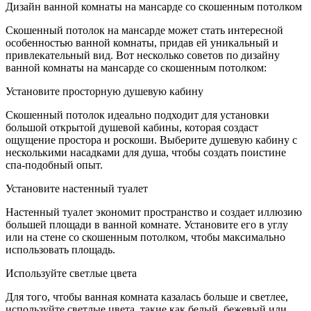
Ванна
Дизайн ванной комнаты на мансарде со скошенным потолком
на
мансар
Скошенный потолок на мансарде может стать интересной
дизайн
особенностью ванной комнаты, придав ей уникальный и
со
привлекательный вид. Вот несколько советов по дизайну
скоше
ванной комнаты на мансарде со скошенным потолком:
потол
Установите просторную душевую кабину
Скошенный потолок идеально подходит для установки
большой открытой душевой кабины, которая создаст
ощущение простора и роскоши. Выберите душевую кабину с
несколькими насадками для душа, чтобы создать поистине
спа-подобный опыт.
Установите настенный туалет
Настенный туалет экономит пространство и создает иллюзию
большей площади в ванной комнате. Установите его в углу
или на стене со скошенным потолком, чтобы максимально
использовать площадь.
Используйте светлые цвета
Для того, чтобы ванная комната казалась больше и светлее,
используйте светлые цвета, такие как белый, бежевый или