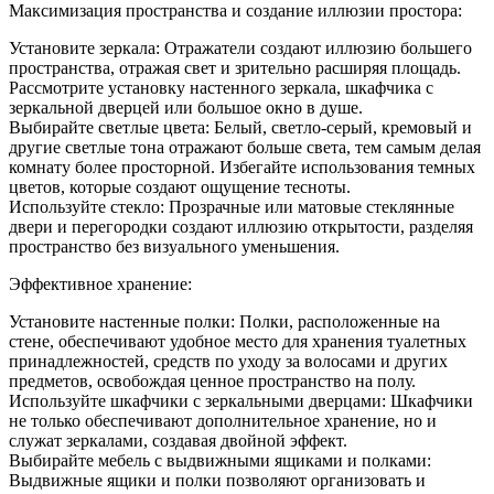
Дизай
Максимизация пространства и создание иллюзии простора:
для
небол
Установите зеркала: Отражатели создают иллюзию большего
ванно
пространства, отражая свет и зрительно расширяя площадь.
комна
Рассмотрите установку настенного зеркала, шкафчика с
в
зеркальной дверцей или большое окно в душе.
кварти
Выбирайте светлые цвета: Белый, светло-серый, кремовый и
другие светлые тона отражают больше света, тем самым делая
комнату более просторной. Избегайте использования темных
цветов, которые создают ощущение тесноты.
Используйте стекло: Прозрачные или матовые стеклянные
двери и перегородки создают иллюзию открытости, разделяя
пространство без визуального уменьшения.
Эффективное хранение:
Установите настенные полки: Полки, расположенные на
стене, обеспечивают удобное место для хранения туалетных
принадлежностей, средств по уходу за волосами и других
предметов, освобождая ценное пространство на полу.
Используйте шкафчики с зеркальными дверцами: Шкафчики
не только обеспечивают дополнительное хранение, но и
служат зеркалами, создавая двойной эффект.
Выбирайте мебель с выдвижными ящиками и полками:
Выдвижные ящики и полки позволяют организовать и