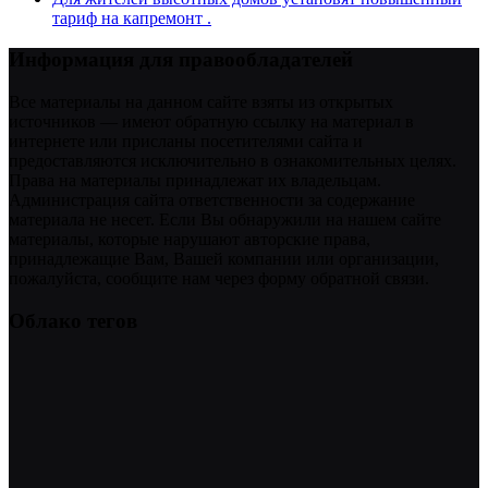
тариф на капремонт .
Информация для правообладателей
Все материалы на данном сайте взяты из открытых
источников — имеют обратную ссылку на материал в
интернете или присланы посетителями сайта и
предоставляются исключительно в ознакомительных целях.
Права на материалы принадлежат их владельцам.
Администрация сайта ответственности за содержание
материала не несет. Если Вы обнаружили на нашем сайте
материалы, которые нарушают авторские права,
принадлежащие Вам, Вашей компании или организации,
пожалуйста, сообщите нам через форму обратной связи.
Облако тегов