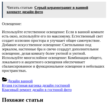
Читать статью
Серый керамогранит в ванной
комнате дизайн фото
Освещение:
Используйте естественное освещение: Если в ванной комнате
есть окно, используйте его по максимуму. Естественный свет
создает иллюзию простора и улучшает общее самочувствие.
Добавьте искусственное освещение: Светильники под
зеркалом, настенные бра и свечи создадут дополнительное
освещение, делая комнату более уютной и уютной.
Используйте многослойное освещение: Комбинация общего,
локального и акцентного освещения обеспечивает
сбалансированное и функциональное освещение в небольших
пространствах.
Дизайн ванной
Навигация
Previous
Кухня гостиная вагонка дизайн гостиной
Post:
Next
Красивый ремонт дизайн в гостиной фото
по
Post:
записям
Похожие статьи