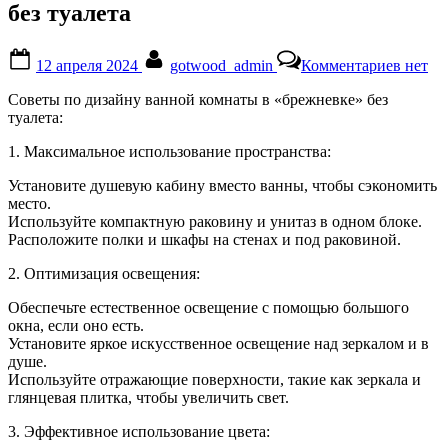
без туалета
Posted
By
к
12 апреля 2024
gotwood_admin
Комментариев
нет
on
записи
Дизай
Советы по дизайну ванной комнаты в «брежневке» без
ванно
туалета:
комна
в
1. Максимальное использование пространства:
брежн
без
Установите душевую кабину вместо ванны, чтобы сэкономить
туалет
место.
Используйте компактную раковину и унитаз в одном блоке.
Расположите полки и шкафы на стенах и под раковиной.
2. Оптимизация освещения:
Обеспечьте естественное освещение с помощью большого
окна, если оно есть.
Установите яркое искусственное освещение над зеркалом и в
душе.
Используйте отражающие поверхности, такие как зеркала и
глянцевая плитка, чтобы увеличить свет.
3. Эффективное использование цвета: