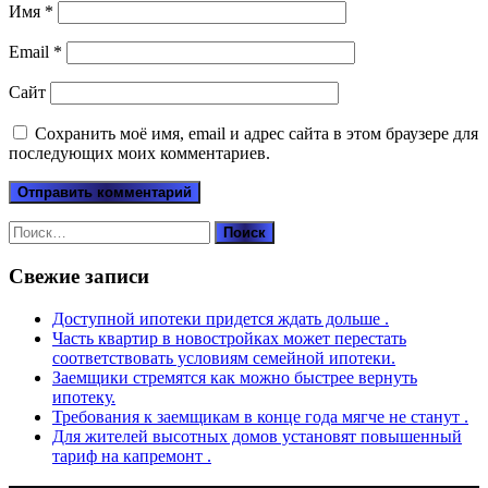
Имя
*
Email
*
Сайт
Сохранить моё имя, email и адрес сайта в этом браузере для
последующих моих комментариев.
Найти:
Свежие записи
Доступной ипотеки придется ждать дольше .
Часть квартир в новостройках может перестать
соответствовать условиям семейной ипотеки.
Заемщики стремятся как можно быстрее вернуть
ипотеку.
Требования к заемщикам в конце года мягче не станут .
Для жителей высотных домов установят повышенный
тариф на капремонт .