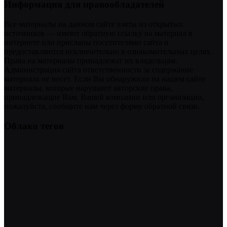
Информация для правообладателей
Все материалы на данном сайте взяты из открытых
источников — имеют обратную ссылку на материал в
интернете или присланы посетителями сайта и
предоставляются исключительно в ознакомительных целях.
Права на материалы принадлежат их владельцам.
Администрация сайта ответственности за содержание
материала не несет. Если Вы обнаружили на нашем сайте
материалы, которые нарушают авторские права,
принадлежащие Вам, Вашей компании или организации,
пожалуйста, сообщите нам через форму обратной связи.
Облако тегов