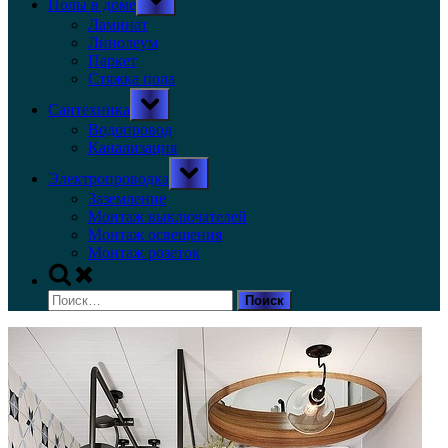
Полы в доме
sub-
menu
Ламинат
Линолеум
Паркет
Стяжка пола
Toggle
Сантехника
sub-
menu
Водопровод
Канализация
Toggle
Электропроводка
sub-
menu
Заземление
Монтаж выключателей
Монтаж освещения
Монтаж розеток
Toggle
search
Найти:
form