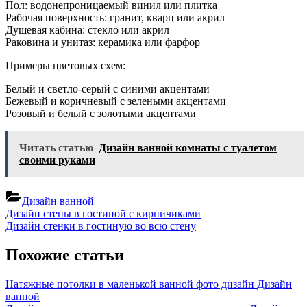
Пол: водонепроницаемый винил или плитка
Рабочая поверхность: гранит, кварц или акрил
Душевая кабина: стекло или акрил
Раковина и унитаз: керамика или фарфор
Примеры цветовых схем:
Белый и светло-серый с синими акцентами
Бежевый и коричневый с зелеными акцентами
Розовый и белый с золотыми акцентами
Читать статью
Дизайн ванной комнаты с туалетом
своими руками
Дизайн ванной
Навигация
Previous
Дизайн стены в гостиной с кирпичиками
Post:
Next
Дизайн стенки в гостиную во всю стену
по
Post:
записям
Похожие статьи
Натяжные потолки в маленькой ванной фото дизайн
Дизайн
ванной