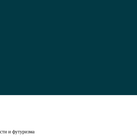
н
сти и футуризма
и