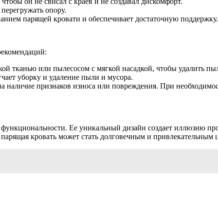
чтобы он не свисал с краев и не создавал дискомфорт.
 перегружать опору.
ованием парящей кровати и обеспечивает достаточную поддержку.
рекомендаций:
кой тканью или пылесосом с мягкой насадкой, чтобы удалить пыл
гчает уборку и удаление пыли и мусора.
а наличие признаков износа или повреждения. При необходимо
и функциональности. Ее уникальный дизайн создает иллюзию про
 парящая кровать может стать долговечным и привлекательным 