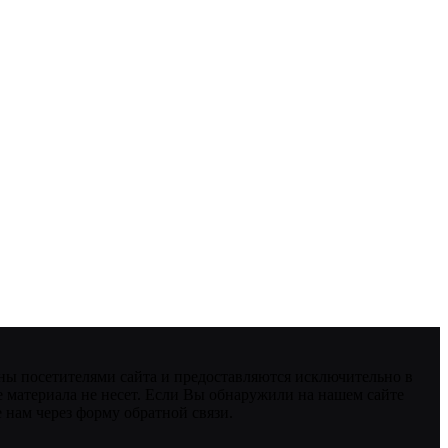
ны посетителями сайта и предоставляются исключительно в
 материала не несет. Если Вы обнаружили на нашем сайте
нам через форму обратной связи.