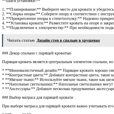
**Шаги установки:**
1. **Планирование:** Выберите место для кровати и убедитесь,
2. **Сборка опоры:** Соберите опору в соответствии с инстр
3. **Прикрепление опоры к стене/потолку:** Надежно прикре
4. **Установка кровати:** Разместите кровать на опоре и закре
5. **Подключение к электричеству:** При необходимости под
Читать статью
Дизайн стен в спальне в хрущевке
### Декор спальни с парящей кроватью
Парящая кровать является центральным элементом спальни, но 
* **Минималистичный дизайн:** Парящие кровати хорошо смот
* **Контрастные цвета:** Добавьте контрастные цвета, такие 
* **Мягкие ткани:** Используйте мягкие ткани, такие как шел
* **Напольные светильники:** Напольные светильники могут с
* **Аксессуары:** Добавьте несколько продуманных аксессуаро
### Выбор матраса для парящей кровати
При выборе матраса для парящей кровати важно учитывать его 