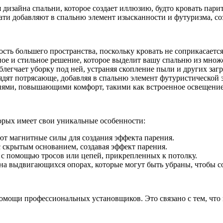
ая
дизайна спальни, которое создает иллюзию, будто кровать парит
ь
вати добавляют в спальню элемент изысканности и футуризма, со
сть большего пространства, поскольку кровать не соприкасаетс
е и стильное решение, которое выделит вашу спальню из множе
блегчает уборку под ней, устраняя скопление пыли и других за
ядят потрясающе, добавляя в спальню элемент футуристической 
ями, повышающими комфорт, такими как встроенное освещение, 
орых имеет свои уникальные особенности:
ют магнитные силы для создания эффекта парения.
с скрытым основанием, создавая эффект парения.
 с помощью тросов или цепей, прикрепленных к потолку.
а выдвигающихся опорах, которые могут быть убраны, чтобы со
мощи профессиональных установщиков. Это связано с тем, что 