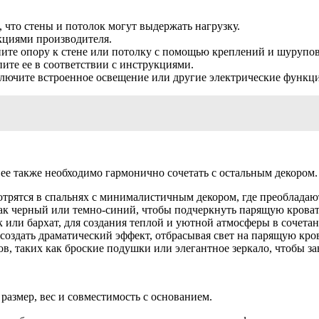
 что стены и потолок могут выдержать нагрузку.
укциями производителя.
пите опору к стене или потолку с помощью креплений и шурупо
пите ее в соответствии с инструкциями.
ключите встроенное освещение или другие электрические функц
ее также необходимо гармонично сочетать с остальным декором. 
рятся в спальнях с минималистичным декором, где преобладают
как черный или темно-синий, чтобы подчеркнуть парящую кроват
к или бархат, для создания теплой и уютной атмосферы в сочет
оздать драматический эффект, отбрасывая свет на парящую кров
в, таких как броские подушки или элегантное зеркало, чтобы за
размер, вес и совместимость с основанием.