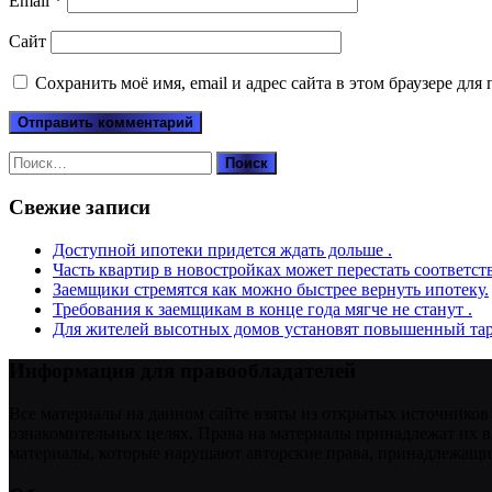
Email
*
Сайт
Сохранить моё имя, email и адрес сайта в этом браузере д
Найти:
Свежие записи
Доступной ипотеки придется ждать дольше .
Часть квартир в новостройках может перестать соответст
Заемщики стремятся как можно быстрее вернуть ипотеку.
Требования к заемщикам в конце года мягче не станут .
Для жителей высотных домов установят повышенный тар
Информация для правообладателей
Все материалы на данном сайте взяты из открытых источников
ознакомительных целях. Права на материалы принадлежат их в
материалы, которые нарушают авторские права, принадлежащие