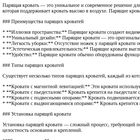
парящ
Парящая кровать — это уникальное и современное решение для 
кроват
которая поддерживает кровать высоко в воздухе. Парящие кро
### Преимущества парящих кроватей
* **Иллюзия пространства:** Парящие кровати создают видимо
* **Уникальный дизайн:** Парящие кровати — это оригинально
* **Легкость уборки:** Отсутствие ножек у парящей кровати о
* **Эстетическая привлекательность:** Парящие кровати выгл
* **Удобство:** Парящие кровати обычно оборудованы функци
### Типы парящих кроватей
Существует несколько типов парящих кроватей, каждый из кот
* **Кровати с магнитной левитацией:** Эти кровати использу
* **Кровати с пьедесталом:** Кровать крепится на пьедестале 
* **Кровати с подвесными опорами:** Кровать подвешивается
* **Кровати с выдвигающимися опорами:** Кровать крепится н
### Установка парящей кровати
Установка парящей кровати — сложный процесс, требующий по
целостность основания и креплений.