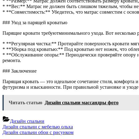
* **Размер:** Матрас должен соответствовать размеру кровати, 
* **Вес:** Матрас не должен быть слишком тяжелым, чтобы не
* **Совместимость:** Убедитесь, что матрас совместим с осн
### Уход за парящей кроватью
Парящие кровати требуютминимального ухода. Вот несколько 
* **Регулярная чистка:** Протирайте поверхность кровати мяг
* **Уборка под кроватью:** Под кроватью нет ножек, что обле
* **Обслуживание опоры:** Периодически проверяйте опору н
ремонта.
### Заключение
Парящая кровать — это идеальное сочетание стиля, комфорта 
футуризма и изысканности. При правильной установке и уходе
Читать статью
Дизайн спальни массандры фото
Дизайн спальни
Навигация
Previous
Дизайн спальни с мебелью ольха
Post:
Next
Дизайн спальни обои с рисунком
по
Post: