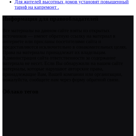
Для жителей высотных домов установят повышенный
тариф на капремонт .
Информация для правообладателей
Все материалы на данном сайте взяты из открытых
источников — имеют обратную ссылку на материал в
интернете или присланы посетителями сайта и
предоставляются исключительно в ознакомительных целях.
Права на материалы принадлежат их владельцам.
Администрация сайта ответственности за содержание
материала не несет. Если Вы обнаружили на нашем сайте
материалы, которые нарушают авторские права,
принадлежащие Вам, Вашей компании или организации,
пожалуйста, сообщите нам через форму обратной связи.
Облако тегов