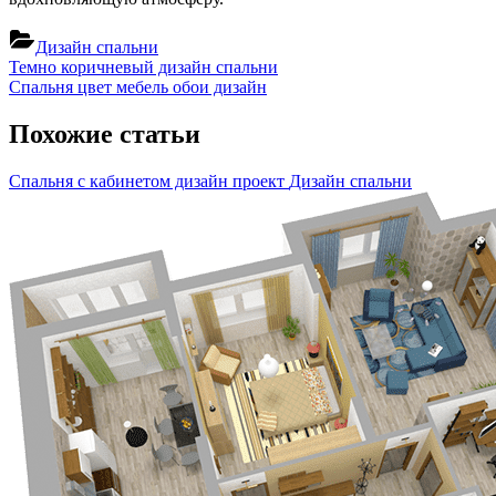
Дизайн спальни
Навигация
Previous
Темно коричневый дизайн спальни
Post:
Next
Спальня цвет мебель обои дизайн
по
Post:
записям
Похожие статьи
Спальня с кабинетом дизайн проект
Дизайн спальни