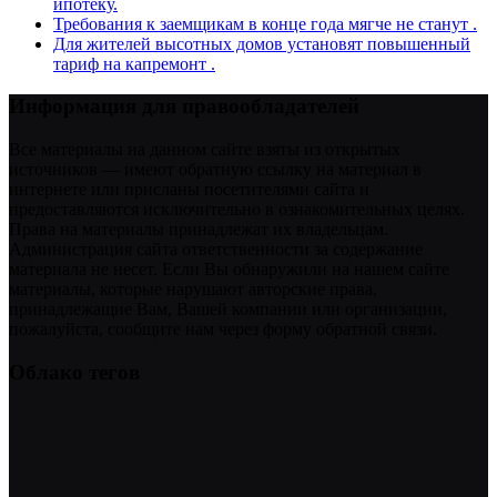
ипотеку.
Требования к заемщикам в конце года мягче не станут .
Для жителей высотных домов установят повышенный
тариф на капремонт .
Информация для правообладателей
Все материалы на данном сайте взяты из открытых
источников — имеют обратную ссылку на материал в
интернете или присланы посетителями сайта и
предоставляются исключительно в ознакомительных целях.
Права на материалы принадлежат их владельцам.
Администрация сайта ответственности за содержание
материала не несет. Если Вы обнаружили на нашем сайте
материалы, которые нарушают авторские права,
принадлежащие Вам, Вашей компании или организации,
пожалуйста, сообщите нам через форму обратной связи.
Облако тегов