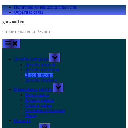
Skip
Политика конфиденциальности
to
Обратная связь
content
gotwood.ru
Строительство и Ремонт
Toggle
Дизайн интерьера
sub-
menu
Дизайн ванной
Дизайн гостиной
Дизайн кухни
Дизайн спальни
Toggle
Монтажные работы
sub-
menu
Вентиляция
Кровля крыши
Окна и двери
Системы отопления
Фасад
Новости
Toggle