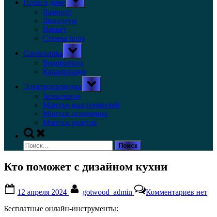
Полы в доме
sub-
menu
Ламинат
Линолеум
Паркет
Стяжка пола
Toggle
Сантехника
sub-
menu
Водопровод
Канализация
Toggle
Электропроводка
sub-
menu
Заземление
Монтаж выключателей
Монтаж освещения
Монтаж розеток
Toggle
search
Найти:
form
Кто поможет с дизайном кухни
Posted
By
к
12 апреля 2024
gotwood_admin
Комментариев
нет
on
записи
Кто
Бесплатные онлайн-инструменты:
помож