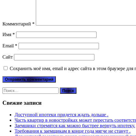
Комментарий
*
Имя
*
Email
*
Сайт
Сохранить моё имя, email и адрес сайта в этом браузере д
Найти:
Свежие записи
Доступной ипотеки придется ждать дольше .
Часть квартир в новостройках может перестать соответст
Заемщики стремятся как можно быстрее вернуть ипотеку.
Требования к заемщикам в конце года мягче не станут .