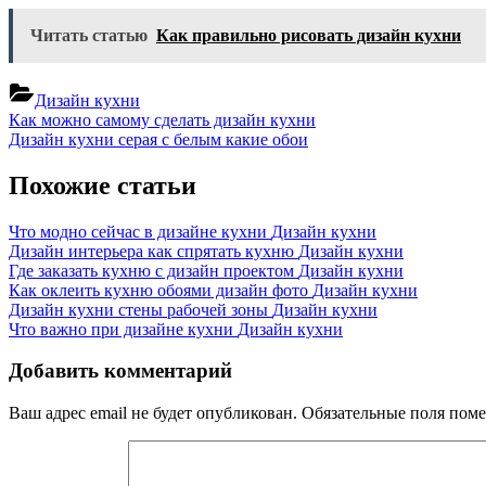
поверх
кухни
Читать статью
Как правильно рисовать дизайн кухни
фото
Дизайн кухни
Навигация
Previous
Как можно самому сделать дизайн кухни
Post:
Next
Дизайн кухни серая с белым какие обои
по
Post:
записям
Похожие статьи
Что модно сейчас в дизайне кухни
Дизайн кухни
Дизайн интерьера как спрятать кухню
Дизайн кухни
Где заказать кухню с дизайн проектом
Дизайн кухни
Как оклеить кухню обоями дизайн фото
Дизайн кухни
Дизайн кухни стены рабочей зоны
Дизайн кухни
Что важно при дизайне кухни
Дизайн кухни
Добавить комментарий
Ваш адрес email не будет опубликован.
Обязательные поля пом