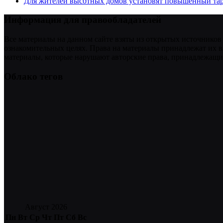
Для жителей высотных домов установят повышенный тар
Информация для правообладателей
Все материалы на данном сайте взяты из открытых источников
ознакомительных целях. Права на материалы принадлежат их в
материалы, которые нарушают авторские права, принадлежащие
Облако тегов
Август 2026
Пн
Вт
Ср
Чт
Пт
Сб
Вс