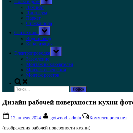
Полы в доме
sub-
menu
Ламинат
Линолеум
Паркет
Стяжка пола
Toggle
Сантехника
sub-
menu
Водопровод
Канализация
Toggle
Электропроводка
sub-
menu
Заземление
Монтаж выключателей
Монтаж освещения
Монтаж розеток
Toggle
search
Найти:
form
Дизайн рабочей поверхности кухни фот
Posted
By
к
12 апреля 2024
gotwood_admin
Комментариев
нет
on
записи
Дизай
(изображения рабочей поверхности кухни)
рабоче