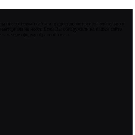
ны посетителями сайта и предоставляются исключительно в
 материала не несет. Если Вы обнаружили на нашем сайте
нам через форму обратной связи.