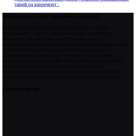
тариф на капремонт .
Информация для правообладателей
Все материалы на данном сайте взяты из открытых
источников — имеют обратную ссылку на материал в
интернете или присланы посетителями сайта и
предоставляются исключительно в ознакомительных целях.
Права на материалы принадлежат их владельцам.
Администрация сайта ответственности за содержание
материала не несет. Если Вы обнаружили на нашем сайте
материалы, которые нарушают авторские права,
принадлежащие Вам, Вашей компании или организации,
пожалуйста, сообщите нам через форму обратной связи.
Облако тегов