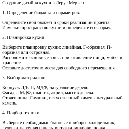
Как
Создание дизайна кухни в Леруа Мерлен
сделат
дизайн
1. Определение бюджета и параметров:
кухни
в
Определите свой бюджет и сроки реализации проекта.
леруа
Измерьте пространство кухни и определите его форму.
мерле
2. Планировка кухни:
Выберите планировку кухни: линейная, Г-образная, П-
образная или островная.
Расположите основные зоны: приготовление пищи, мойка и
хранение.
Оставьте достаточно места для свободного перемещения.
3. Выбор материалов:
Корпуса: ЛДСП, МДФ, натуральное дерево.
Фасады: МДФ, пластик, акрил, массив дерева.
Столешница: Ламинат, искусственный камень, натуральный
камень.
4. Подбор техники:
Выберите необходимые бытовые приборы: холодильник,
духовка, варочная панель, вытяжка, микроволновка.