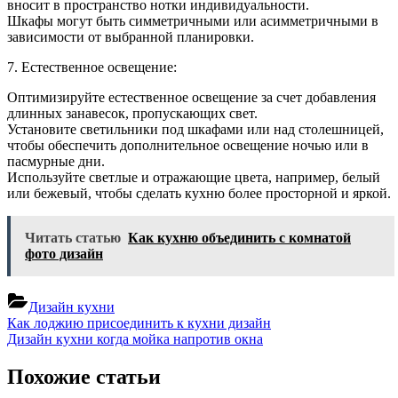
вносит в пространство нотки индивидуальности.
Шкафы могут быть симметричными или асимметричными в
зависимости от выбранной планировки.
7. Естественное освещение:
Оптимизируйте естественное освещение за счет добавления
длинных занавесок, пропускающих свет.
Установите светильники под шкафами или над столешницей,
чтобы обеспечить дополнительное освещение ночью или в
пасмурные дни.
Используйте светлые и отражающие цвета, например, белый
или бежевый, чтобы сделать кухню более просторной и яркой.
Читать статью
Как кухню объединить с комнатой
фото дизайн
Дизайн кухни
Навигация
Previous
Как лоджию присоединить к кухни дизайн
Post:
Next
Дизайн кухни когда мойка напротив окна
по
Post:
записям
Похожие статьи