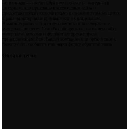
источников — имеют обратную ссылку на материал в
интернете или присланы посетителями сайта и
предоставляются исключительно в ознакомительных целях.
Права на материалы принадлежат их владельцам.
Администрация сайта ответственности за содержание
материала не несет. Если Вы обнаружили на нашем сайте
материалы, которые нарушают авторские права,
принадлежащие Вам, Вашей компании или организации,
пожалуйста, сообщите нам через форму обратной связи.
Облако тегов