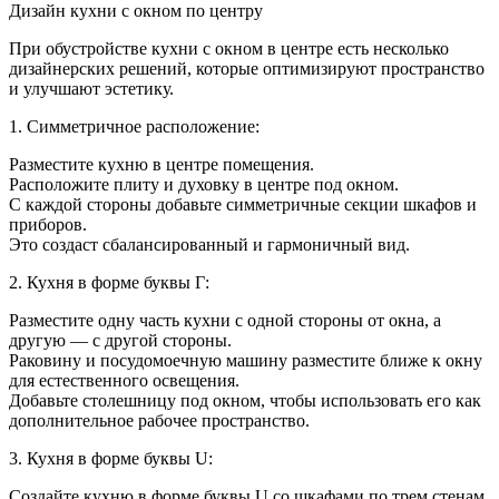
Дизай
Дизайн кухни с окном по центру
кухни
когда
При обустройстве кухни с окном в центре есть несколько
по
дизайнерских решений, которые оптимизируют пространство
центру
и улучшают эстетику.
одно
окно
1. Симметричное расположение:
Разместите кухню в центре помещения.
Расположите плиту и духовку в центре под окном.
С каждой стороны добавьте симметричные секции шкафов и
приборов.
Это создаст сбалансированный и гармоничный вид.
2. Кухня в форме буквы Г:
Разместите одну часть кухни с одной стороны от окна, а
другую — с другой стороны.
Раковину и посудомоечную машину разместите ближе к окну
для естественного освещения.
Добавьте столешницу под окном, чтобы использовать его как
дополнительное рабочее пространство.
3. Кухня в форме буквы U:
Создайте кухню в форме буквы U со шкафами по трем стенам.