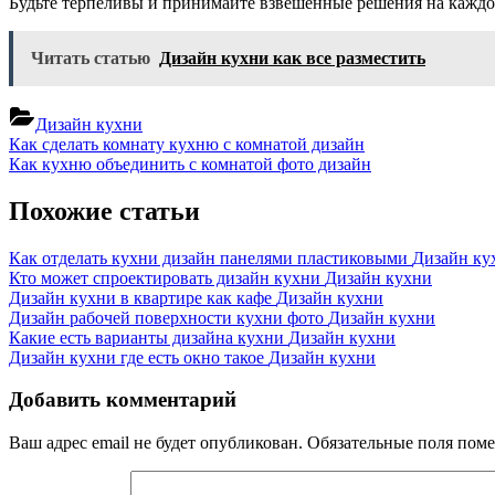
Будьте терпеливы и принимайте взвешенные решения на каждо
Читать статью
Дизайн кухни как все разместить
Дизайн кухни
Навигация
Previous
Как сделать комнату кухню с комнатой дизайн
Post:
Next
Как кухню объединить с комнатой фото дизайн
по
Post:
записям
Похожие статьи
Как отделать кухни дизайн панелями пластиковыми
Дизайн ку
Кто может спроектировать дизайн кухни
Дизайн кухни
Дизайн кухни в квартире как кафе
Дизайн кухни
Дизайн рабочей поверхности кухни фото
Дизайн кухни
Какие есть варианты дизайна кухни
Дизайн кухни
Дизайн кухни где есть окно такое
Дизайн кухни
Добавить комментарий
Ваш адрес email не будет опубликован.
Обязательные поля пом