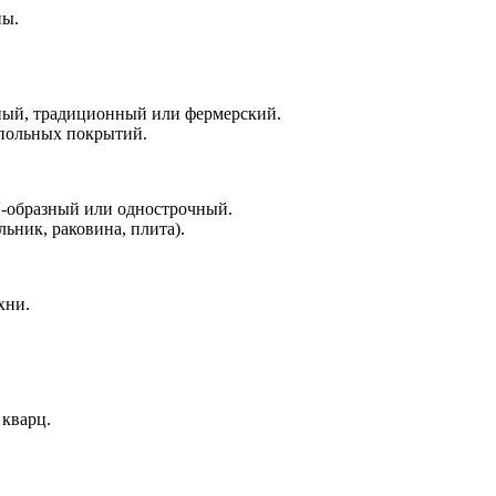
ны.
оятельно
нный, традиционный или фермерский.
апольных покрытий.
U-образный или однострочный.
льник, раковина, плита).
хни.
 кварц.