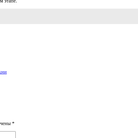
м этапе.
хни
ечены
*