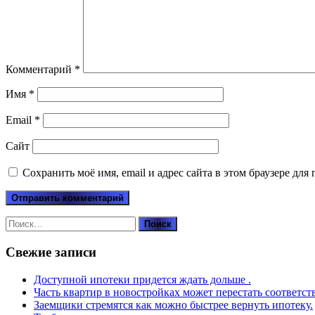
Комментарий
*
Имя
*
Email
*
Сайт
Сохранить моё имя, email и адрес сайта в этом браузере д
Найти:
Свежие записи
Доступной ипотеки придется ждать дольше .
Часть квартир в новостройках может перестать соответст
Заемщики стремятся как можно быстрее вернуть ипотеку.