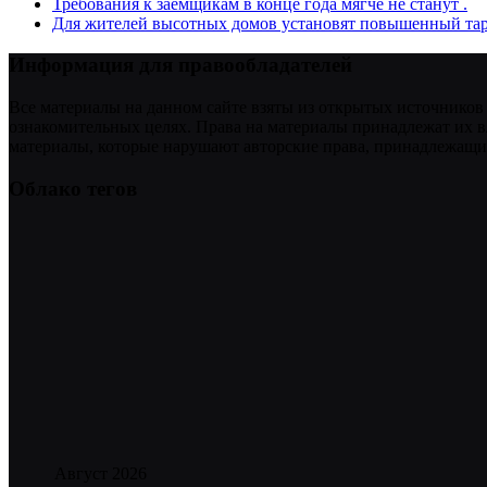
Требования к заемщикам в конце года мягче не станут .
Для жителей высотных домов установят повышенный тар
Информация для правообладателей
Все материалы на данном сайте взяты из открытых источников
ознакомительных целях. Права на материалы принадлежат их в
материалы, которые нарушают авторские права, принадлежащие
Облако тегов
Август 2026