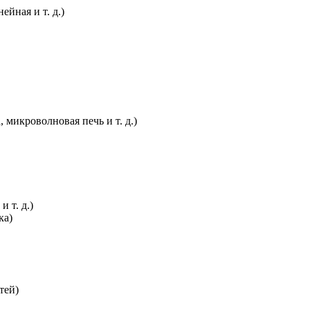
йная и т. д.)
микроволновая печь и т. д.)
 т. д.)
ка)
тей)