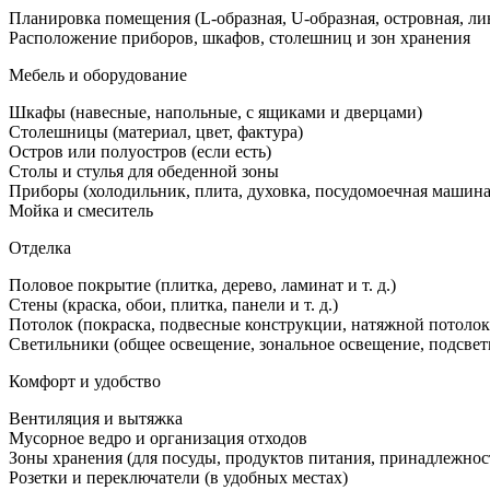
в
Планировка помещения (L-образная, U-образная, островная, лине
дизайн
Расположение приборов, шкафов, столешниц и зон хранения
кухни
Мебель и оборудование
Шкафы (навесные, напольные, с ящиками и дверцами)
Столешницы (материал, цвет, фактура)
Остров или полуостров (если есть)
Столы и стулья для обеденной зоны
Приборы (холодильник, плита, духовка, посудомоечная машина, 
Мойка и смеситель
Отделка
Половое покрытие (плитка, дерево, ламинат и т. д.)
Стены (краска, обои, плитка, панели и т. д.)
Потолок (покраска, подвесные конструкции, натяжной потолок и
Светильники (общее освещение, зональное освещение, подсвет
Комфорт и удобство
Вентиляция и вытяжка
Мусорное ведро и организация отходов
Зоны хранения (для посуды, продуктов питания, принадлежнос
Розетки и переключатели (в удобных местах)