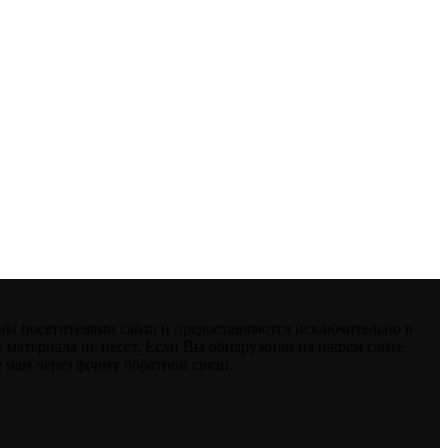
ны посетителями сайта и предоставляются исключительно в
 материала не несет. Если Вы обнаружили на нашем сайте
нам через форму обратной связи.