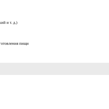
й и т. д.)
иготовления пищи