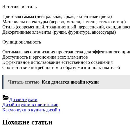
Эстетика и стиль
Цветовая гамма (нейтральная, яркая, акцентные цвета)
Материалы и текстуры (дерево, металл, камень, стекло и т. д.)
Стиль (современный, традиционный, деревенский, скандинавски
Декоративные элементы (ручки, фурнитура, аксессуары)
Функциональность
Оптимальная организация пространства для эффективного пр
Доступность и эргономика всех элементов
Эффективное использование естественного освещения
Соответствие потребностям и образу жизни пользователей
Читать статью
Как делается дизайн кухни
Дизайн кухни
Навигация
Previous
Дизайн кухни в цвете какао
Post:
Next
Какую кухню купить дизайн
по
Post:
записям
Похожие статьи