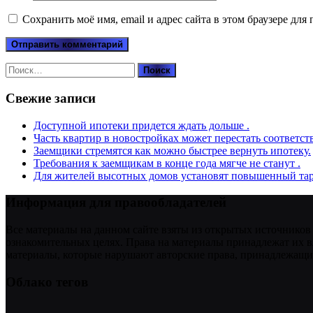
Сохранить моё имя, email и адрес сайта в этом браузере д
Найти:
Свежие записи
Доступной ипотеки придется ждать дольше .
Часть квартир в новостройках может перестать соответст
Заемщики стремятся как можно быстрее вернуть ипотеку.
Требования к заемщикам в конце года мягче не станут .
Для жителей высотных домов установят повышенный тар
Информация для правообладателей
Все материалы на данном сайте взяты из открытых источников
ознакомительных целях. Права на материалы принадлежат их в
материалы, которые нарушают авторские права, принадлежащие
Облако тегов