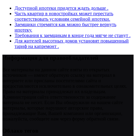
Доступной ипотеки придется ждать дольше .
Часть квартир в новостройках может перестать
соответствовать условиям семейной ипотеки.
Заемщики стремятся как можно быстрее вернуть
ипотеку.
Требования к заемщикам в конце года мягче не станут .
Для жителей высотных домов установят повышенный
тариф на капремонт .
Информация для правообладателей
Все материалы на данном сайте взяты из открытых
источников — имеют обратную ссылку на материал в
интернете или присланы посетителями сайта и
предоставляются исключительно в ознакомительных целях.
Права на материалы принадлежат их владельцам.
Администрация сайта ответственности за содержание
материала не несет. Если Вы обнаружили на нашем сайте
материалы, которые нарушают авторские права,
принадлежащие Вам, Вашей компании или организации,
пожалуйста, сообщите нам через форму обратной связи.
Облако тегов