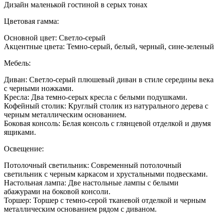
Мален
Дизайн маленькой гостиной в серых тонах
гостин
в
Цветовая гамма:
сером
цвете
Основной цвет: Светло-серый
дизайн
Акцентные цвета: Темно-серый, белый, черный, сине-зеленый
Мебель:
Диван: Светло-серый плюшевый диван в стиле середины века
с черными ножками.
Кресла: Два темно-серых кресла с белыми подушками.
Кофейный столик: Круглый столик из натурального дерева с
черным металлическим основанием.
Боковая консоль: Белая консоль с глянцевой отделкой и двумя
ящиками.
Освещение:
Потолочный светильник: Современный потолочный
светильник с черным каркасом и хрустальными подвесками.
Настольная лампа: Две настольные лампы с белыми
абажурами на боковой консоли.
Торшер: Торшер с темно-серой тканевой отделкой и черным
металлическим основанием рядом с диваном.