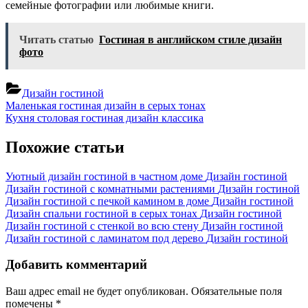
семейные фотографии или любимые книги.
Читать статью
Гостиная в английском стиле дизайн
фото
Дизайн гостиной
Навигация
Previous
Маленькая гостиная дизайн в серых тонах
Post:
Next
Кухня столовая гостиная дизайн классика
по
Post:
записям
Похожие статьи
Уютный дизайн гостиной в частном доме
Дизайн гостиной
Дизайн гостиной с комнатными растениями
Дизайн гостиной
Дизайн гостиной с печкой камином в доме
Дизайн гостиной
Дизайн спальни гостиной в серых тонах
Дизайн гостиной
Дизайн гостиной с стенкой во всю стену
Дизайн гостиной
Дизайн гостиной с ламинатом под дерево
Дизайн гостиной
Добавить комментарий
Ваш адрес email не будет опубликован.
Обязательные поля
помечены
*