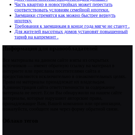
Часть квартир в новостройках может перестать
соответствовать условиям семейной ипотеки.
Заемщики стремятся как можно быстрее вернуть
ипотеку.
Требования к заемщикам в конце года мягче не станут .
Для жителей высотных домов установят повышенный
тариф на капремонт .
Информация для правообладателей
Все материалы на данном сайте взяты из открытых
источников — имеют обратную ссылку на материал в
интернете или присланы посетителями сайта и
предоставляются исключительно в ознакомительных целях.
Права на материалы принадлежат их владельцам.
Администрация сайта ответственности за содержание
материала не несет. Если Вы обнаружили на нашем сайте
материалы, которые нарушают авторские права,
принадлежащие Вам, Вашей компании или организации,
пожалуйста, сообщите нам через форму обратной связи.
Облако тегов