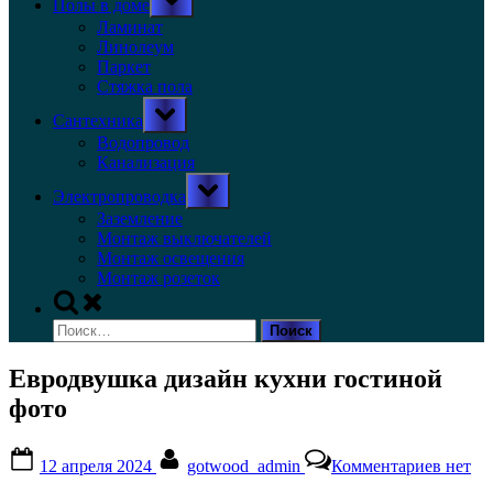
Полы в доме
sub-
menu
Ламинат
Линолеум
Паркет
Стяжка пола
Toggle
Сантехника
sub-
menu
Водопровод
Канализация
Toggle
Электропроводка
sub-
menu
Заземление
Монтаж выключателей
Монтаж освещения
Монтаж розеток
Toggle
search
Найти:
form
Евродвушка дизайн кухни гостиной
фото
Posted
By
к
12 апреля 2024
gotwood_admin
Комментариев
нет
on
записи