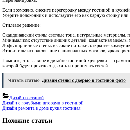
Перепланировка:
Если возможно, снесите перегородку между гостиной и кухней,
Уберите подоконник и используйте его как барную стойку или
Стилевое решение:
Скандинавский стиль: светлые тона, натуральные материалы, п
Минимализм: отсутствие лишних деталей, компактная мебель,
Лофт: кирпичные стены, высокие потолки, открытые коммуни
Этно-стиль: использование национальных мотивов, ярких цвет
Помните, что главное в дизайне гостиной хрущевки — грамотн
которой будет приятно отдыхать и принимать гостей.
Читать статью
Дизайн стены с дверью в гостиной фото
Дизайн гостиной
Навигация
Previous
Дизайн с голубыми шторами в гостиной
Post:
Next
Дизайн ремонта в доме кухня гостиная
по
Post:
записям
Похожие статьи