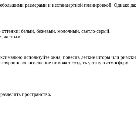
небольшими размерами и нестандартной планировкой. Однако да
вке
ой
 оттенки: белый, бежевый, молочный, светло-серый.
м, желтым.
аксимально используйте окна, повесив легкие шторы или римски
огоуровневое освещение поможет создать уютную атмосферу.
разделить пространство.