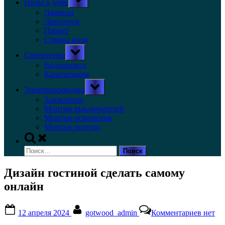
Полы в доме
sub-
menu
Ламинат
Линолеум
Паркет
Стяжка пола
Toggle
Сантехника
sub-
menu
Водопровод
Канализация
Toggle
Электропроводка
sub-
menu
Заземление
Монтаж выключателей
Монтаж освещения
Монтаж розеток
Toggle
search
Найти:
form
Дизайн гостиной сделать самому
онлайн
Posted
By
к
12 апреля 2024
gotwood_admin
Комментариев
нет
on
записи