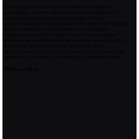
Все материалы на данном сайте взяты из открытых
источников — имеют обратную ссылку на материал в
интернете или присланы посетителями сайта и
предоставляются исключительно в ознакомительных целях.
Права на материалы принадлежат их владельцам.
Администрация сайта ответственности за содержание
материала не несет. Если Вы обнаружили на нашем сайте
материалы, которые нарушают авторские права,
принадлежащие Вам, Вашей компании или организации,
пожалуйста, сообщите нам через форму обратной связи.
Облако тегов