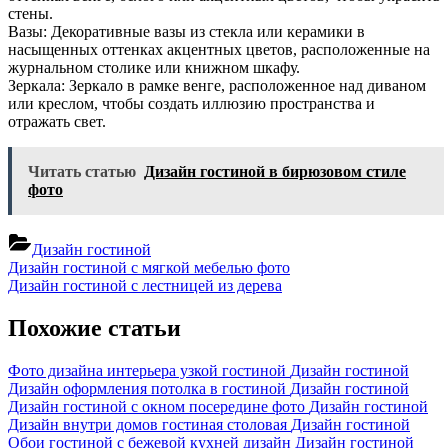
стены.
Вазы: Декоративные вазы из стекла или керамики в
насыщенных оттенках акцентных цветов, расположенные на
журнальном столике или книжном шкафу.
Зеркала: Зеркало в рамке венге, расположенное над диваном
или креслом, чтобы создать иллюзию пространства и
отражать свет.
Читать статью
Дизайн гостиной в бирюзовом стиле
фото
Дизайн гостиной
Навигация
Previous
Дизайн гостиной с мягкой мебелью фото
Post:
Next
Дизайн гостиной с лестницей из дерева
по
Post:
записям
Похожие статьи
Фото дизайна интерьера узкой гостиной
Дизайн гостиной
Дизайн оформления потолка в гостиной
Дизайн гостиной
Дизайн гостиной с окном посередине фото
Дизайн гостиной
Дизайн внутри домов гостиная столовая
Дизайн гостиной
Обои гостиной с бежевой кухней дизайн
Дизайн гостиной