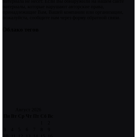
материала не несет. Если Вы обнаружили на нашем сайте
материалы, которые нарушают авторские права,
принадлежащие Вам, Вашей компании или организации,
пожалуйста, сообщите нам через форму обратной связи.
Облако тегов
Август 2026
Пн
Вт
Ср
Чт
Пт
Сб
Вс
1
2
3
4
5
6
7
8
9
10
11
12
13
14
15
16