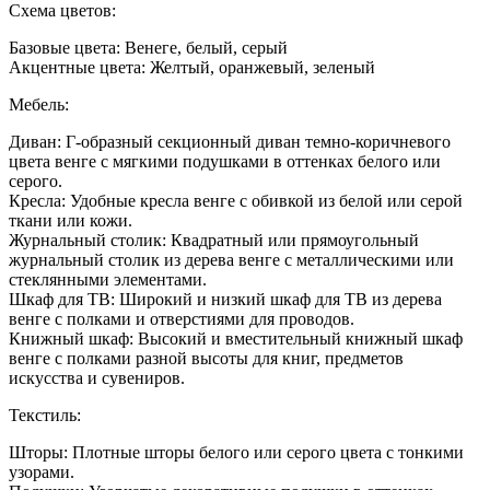
Дизай
Схема цветов:
гостин
с
Базовые цвета: Венеге, белый, серый
мебел
Акцентные цвета: Желтый, оранжевый, зеленый
цвета
венге
Мебель:
Диван: Г-образный секционный диван темно-коричневого
цвета венге с мягкими подушками в оттенках белого или
серого.
Кресла: Удобные кресла венге с обивкой из белой или серой
ткани или кожи.
Журнальный столик: Квадратный или прямоугольный
журнальный столик из дерева венге с металлическими или
стеклянными элементами.
Шкаф для ТВ: Широкий и низкий шкаф для ТВ из дерева
венге с полками и отверстиями для проводов.
Книжный шкаф: Высокий и вместительный книжный шкаф
венге с полками разной высоты для книг, предметов
искусства и сувениров.
Текстиль:
Шторы: Плотные шторы белого или серого цвета с тонкими
узорами.