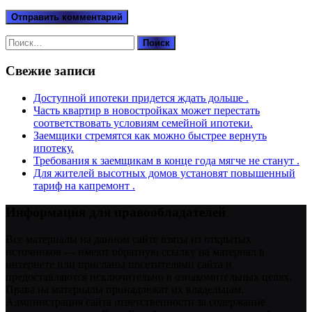
Найти:
Свежие записи
Доступной ипотеки придется ждать дольше .
Часть квартир в новостройках может перестать
соответствовать условиям семейной ипотеки.
Заемщики стремятся как можно быстрее вернуть
ипотеку.
Требования к заемщикам в конце года мягче не станут .
Для жителей высотных домов установят повышенный
тариф на капремонт .
Информация для правообладателей
Все материалы на данном сайте взяты из открытых
источников — имеют обратную ссылку на материал в
интернете или присланы посетителями сайта и
предоставляются исключительно в ознакомительных целях.
Права на материалы принадлежат их владельцам.
Администрация сайта ответственности за содержание