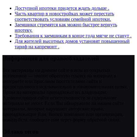
Доступной ипотеки придется ждать дольше .
Часть квартир в новостройках может перестать
соответствовать условиям семейной ипотеки.
Заемщики стремятся как можно быстрее вернуть
ипотеку.
Требования к заемщикам в конце года мягче не станут .
Для жителей высотных домов установят повышенный
тариф на капремонт .
Информация для правообладателей
Все материалы на данном сайте взяты из открытых
источников — имеют обратную ссылку на материал в
интернете или присланы посетителями сайта и
предоставляются исключительно в ознакомительных целях.
Права на материалы принадлежат их владельцам.
Администрация сайта ответственности за содержание
материала не несет. Если Вы обнаружили на нашем сайте
материалы, которые нарушают авторские права,
принадлежащие Вам, Вашей компании или организации,
пожалуйста, сообщите нам через форму обратной связи.
Облако тегов