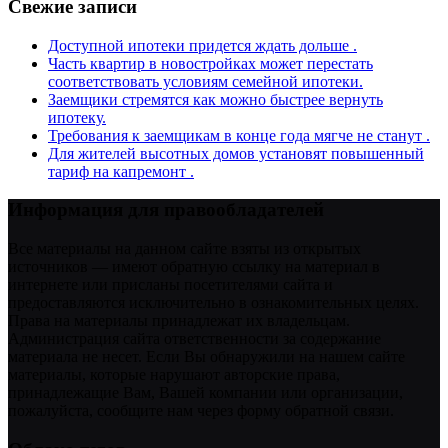
Свежие записи
Доступной ипотеки придется ждать дольше .
Часть квартир в новостройках может перестать
соответствовать условиям семейной ипотеки.
Заемщики стремятся как можно быстрее вернуть
ипотеку.
Требования к заемщикам в конце года мягче не станут .
Для жителей высотных домов установят повышенный
тариф на капремонт .
Информация для правообладателей
Все материалы на данном сайте взяты из открытых
источников — имеют обратную ссылку на материал в
интернете или присланы посетителями сайта и
предоставляются исключительно в ознакомительных целях.
Права на материалы принадлежат их владельцам.
Администрация сайта ответственности за содержание
материала не несет. Если Вы обнаружили на нашем сайте
материалы, которые нарушают авторские права,
принадлежащие Вам, Вашей компании или организации,
пожалуйста, сообщите нам через форму обратной связи.