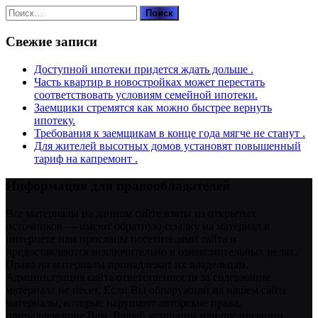
Найти:
Свежие записи
Доступной ипотеки придется ждать дольше .
Часть квартир в новостройках может перестать
соответствовать условиям семейной ипотеки.
Заемщики стремятся как можно быстрее вернуть
ипотеку.
Требования к заемщикам в конце года мягче не станут .
Для жителей высотных домов установят повышенный
тариф на капремонт .
Информация для правообладателей
Все материалы на данном сайте взяты из открытых
источников — имеют обратную ссылку на материал в
интернете или присланы посетителями сайта и
предоставляются исключительно в ознакомительных целях.
Права на материалы принадлежат их владельцам.
Администрация сайта ответственности за содержание
материала не несет. Если Вы обнаружили на нашем сайте
материалы, которые нарушают авторские права,
принадлежащие Вам, Вашей компании или организации,