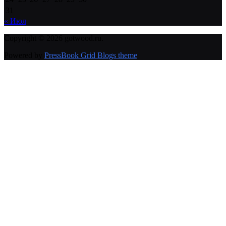
31
« Июл
Copyright © 2026 gotwood.ru.
Powered by
PressBook Grid Blogs theme