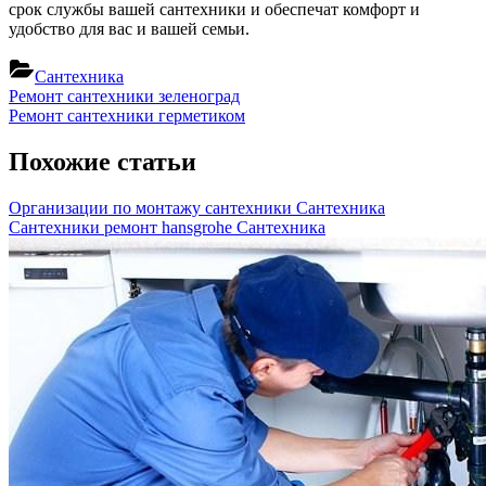
срок службы вашей сантехники и обеспечат комфорт и
удобство для вас и вашей семьи.
Сантехника
Навигация
Previous
Ремонт сантехники зеленоград
Post:
Next
Ремонт сантехники герметиком
по
Post:
записям
Похожие статьи
Организации по монтажу сантехники
Сантехника
Сантехники ремонт hansgrohe
Сантехника