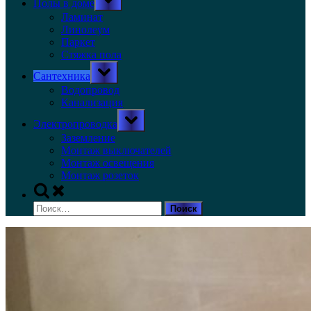
Полы в доме
sub-
menu
Ламинат
Линолеум
Паркет
Стяжка пола
Toggle
Сантехника
sub-
menu
Водопровод
Канализация
Toggle
Электропроводка
sub-
menu
Заземление
Монтаж выключателей
Монтаж освещения
Монтаж розеток
Toggle
search
Найти:
form