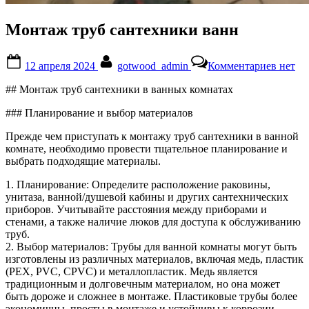
Монтаж труб сантехники ванн
Posted
By
к
12 апреля 2024
gotwood_admin
Комментариев
нет
on
записи
Монта
## Монтаж труб сантехники в ванных комнатах
труб
сантех
### Планирование и выбор материалов
ванн
Прежде чем приступать к монтажу труб сантехники в ванной
комнате, необходимо провести тщательное планирование и
выбрать подходящие материалы.
1. Планирование: Определите расположение раковины,
унитаза, ванной/душевой кабины и других сантехнических
приборов. Учитывайте расстояния между приборами и
стенами, а также наличие люков для доступа к обслуживанию
труб.
2. Выбор материалов: Трубы для ванной комнаты могут быть
изготовлены из различных материалов, включая медь, пластик
(PEX, PVC, CPVC) и металлопластик. Медь является
традиционным и долговечным материалом, но она может
быть дороже и сложнее в монтаже. Пластиковые трубы более
экономичны, просты в монтаже и устойчивы к коррозии.