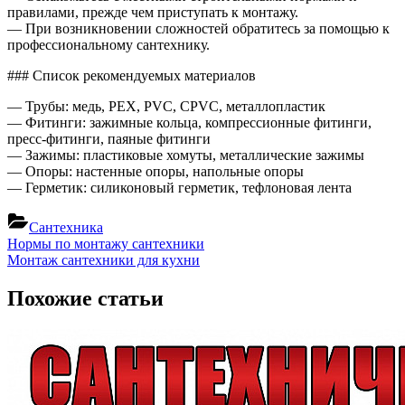
правилами, прежде чем приступать к монтажу.
— При возникновении сложностей обратитесь за помощью к
профессиональному сантехнику.
### Список рекомендуемых материалов
— Трубы: медь, PEX, PVC, CPVC, металлопластик
— Фитинги: зажимные кольца, компрессионные фитинги,
пресс-фитинги, паяные фитинги
— Зажимы: пластиковые хомуты, металлические зажимы
— Опоры: настенные опоры, напольные опоры
— Герметик: силиконовый герметик, тефлоновая лента
Сантехника
Навигация
Previous
Нормы по монтажу сантехники
Post:
Next
Монтаж сантехники для кухни
по
Post:
записям
Похожие статьи