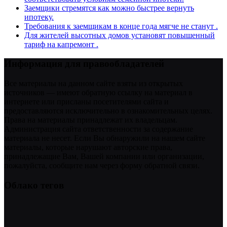
Заемщики стремятся как можно быстрее вернуть
ипотеку.
Требования к заемщикам в конце года мягче не станут .
Для жителей высотных домов установят повышенный
тариф на капремонт .
Информация для правообладателей
Все материалы на данном сайте взяты из открытых
источников — имеют обратную ссылку на материал в
интернете или присланы посетителями сайта и
предоставляются исключительно в ознакомительных целях.
Права на материалы принадлежат их владельцам.
Администрация сайта ответственности за содержание
материала не несет. Если Вы обнаружили на нашем сайте
материалы, которые нарушают авторские права,
принадлежащие Вам, Вашей компании или организации,
пожалуйста, сообщите нам через форму обратной связи.
Облако тегов