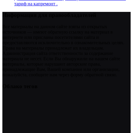
тариф на капремонт .
Информация для правообладателей
Все материалы на данном сайте взяты из открытых
источников — имеют обратную ссылку на материал в
интернете или присланы посетителями сайта и
предоставляются исключительно в ознакомительных целях.
Права на материалы принадлежат их владельцам.
Администрация сайта ответственности за содержание
материала не несет. Если Вы обнаружили на нашем сайте
материалы, которые нарушают авторские права,
принадлежащие Вам, Вашей компании или организации,
пожалуйста, сообщите нам через форму обратной связи.
Облако тегов