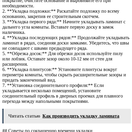
покрытие, очистите основание и выровняйте его при
необходимости.
2. **Укладка подложки:** Раскатайте подложку по всему
основанию, закрепив ее строительным скотчем.
3. **Укладка первого ряда:** Начните укладывать ламинат с
дальнего угла комнаты. Вставьте первую доску в замок
наличника.
4. **Укладка последующих рядов:** Продолжайте укладывать
ламинат в рядах, соединяя доски замками. Убедитесь, что швы
не совпадают с швами предыдущего ряда.
5. **Обрезка досок:** Для обрезки досок используйте пилу
или лобзик. Оставьте зазор около 10-12 мм от стен для
расширения.
6. **Укладка плинтусов:** Установите плинтусы вокруг
периметра комнаты, чтобы скрыть расширительные зазоры и
придать законченный вид.
7. **Установка соединительного профиля:** Если
укладывается несколько помещений, установите
соединительный профиль в дверных проемах для плавного
перехода между напольными покрытиями.
Читать статью
Как производить укладку ламината
## Советы по сокращению времени укладки