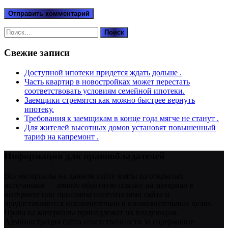
Найти:
Свежие записи
Доступной ипотеки придется ждать дольше .
Часть квартир в новостройках может перестать
соответствовать условиям семейной ипотеки.
Заемщики стремятся как можно быстрее вернуть
ипотеку.
Требования к заемщикам в конце года мягче не станут .
Для жителей высотных домов установят повышенный
тариф на капремонт .
Информация для правообладателей
Все материалы на данном сайте взяты из открытых
источников — имеют обратную ссылку на материал в
интернете или присланы посетителями сайта и
предоставляются исключительно в ознакомительных целях.
Права на материалы принадлежат их владельцам.
Администрация сайта ответственности за содержание