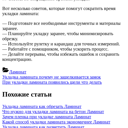
Вот несколько советов, которые помогут сократить время
укладки ламината:
— Подготовьте все необходимые инструменты и материалы
заранее.
— Планируйте укладку заранее, чтобы минимизировать
обрезку.
— Используйте рулетку и карандаш для точных измерений.
— Работайте с помощником, чтобы ускорить процесс.
— Делайте перерывы, чтобы избежать ошибок и сохранить
концентрацию.
Ламинат
Навигация
Previous
Укладка ламината почему не защелкивается замок
Post:
Next
При укладки ламината появились щели что делать
по
Post:
записям
Похожие статьи
Укладка ламината как обрезать
Ламинат
Что нужно для укладки ламината на бетон
Ламинат
Зачем пленка при укладке ламината
Ламинат
Какой способ укладки ламината экономичнее
Ламинат
Укладка ламината как разметить
Ламинат