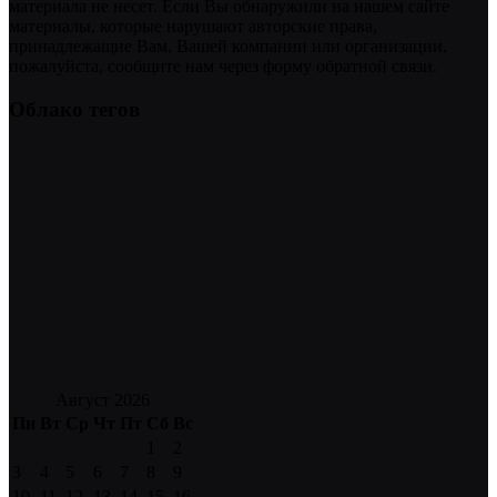
материала не несет. Если Вы обнаружили на нашем сайте
материалы, которые нарушают авторские права,
принадлежащие Вам, Вашей компании или организации,
пожалуйста, сообщите нам через форму обратной связи.
Облако тегов
Август 2026
Пн
Вт
Ср
Чт
Пт
Сб
Вс
1
2
3
4
5
6
7
8
9
10
11
12
13
14
15
16