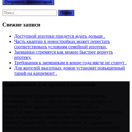
Найти:
Свежие записи
Доступной ипотеки придется ждать дольше .
Часть квартир в новостройках может перестать
соответствовать условиям семейной ипотеки.
Заемщики стремятся как можно быстрее вернуть
ипотеку.
Требования к заемщикам в конце года мягче не станут .
Для жителей высотных домов установят повышенный
тариф на капремонт .
Информация для правообладателей
Все материалы на данном сайте взяты из открытых
источников — имеют обратную ссылку на материал в
интернете или присланы посетителями сайта и
предоставляются исключительно в ознакомительных целях.
Права на материалы принадлежат их владельцам.
Администрация сайта ответственности за содержание
материала не несет. Если Вы обнаружили на нашем сайте