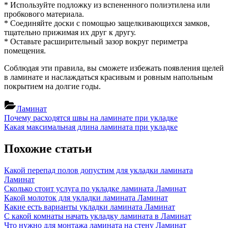
* Используйте подложку из вспененного полиэтилена или
пробкового материала.
* Соединяйте доски с помощью защелкивающихся замков,
тщательно прижимая их друг к другу.
* Оставьте расширительный зазор вокруг периметра
помещения.
Соблюдая эти правила, вы сможете избежать появления щелей
в ламинате и наслаждаться красивым и ровным напольным
покрытием на долгие годы.
Ламинат
Навигация
Previous
Почему расходятся швы на ламинате при укладке
Post:
Next
Какая максимальная длина ламината при укладке
по
Post:
записям
Похожие статьи
Какой перепад полов допустим для укладки ламината
Ламинат
Сколько стоит услуга по укладке ламината
Ламинат
Какой молоток для укладки ламината
Ламинат
Какие есть варианты укладки ламината
Ламинат
С какой комнаты начать укладку ламината в
Ламинат
Что нужно для монтажа ламината на стену
Ламинат