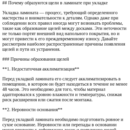
Почем
## Почему образуются щели в ламинате при укладке
образу
щели
Укладка ламината — процесс, требующий определенного
в
мастерства и внимательности к деталям. Однако даже при
ламина
соблюдении всех правил иногда могут возникать проблемы,
при
такие как образование щелей между досками. Эти неточности
укладк
не только портят внешний вид напольного покрытия, но и
могут привести к его преждевременному износу. Давайте
рассмотрим наиболее распространенные причины появления
щелей и пути их устранения.
### Причины образования щелей
**1. Недостаточная акклиматизация**
Перед укладкой ламината его следует акклиматизировать в
помещении, в котором он будет находиться в течение не менее
48 часов. Это необходимо для того, чтобы материал
адаптировался к уровню влажности и температуры, снижая
риск расширения или сжатия после монтажа.
**2. Неровности основания**
Перед укладкой ламината необходимо подготовить ровное и
сухое основание. Неровности или перепады в основании
могут привести к деформации досок и появлению щелей.