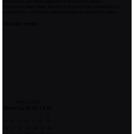
материалы, которые нарушают авторские права,
принадлежащие Вам, Вашей компании или организации,
пожалуйста, сообщите нам через форму обратной связи.
Облако тегов
Август 2026
Пн
Вт
Ср
Чт
Пт
Сб
Вс
1
2
3
4
5
6
7
8
9
10
11
12
13
14
15
16