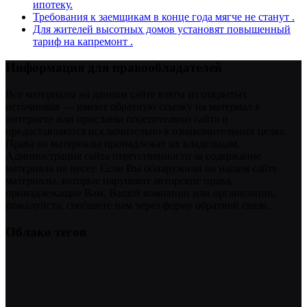
ипотеку.
Требования к заемщикам в конце года мягче не станут .
Для жителей высотных домов установят повышенный
тариф на капремонт .
Информация для правообладателей
Все материалы на данном сайте взяты из открытых
источников — имеют обратную ссылку на материал в
интернете или присланы посетителями сайта и
предоставляются исключительно в ознакомительных целях.
Права на материалы принадлежат их владельцам.
Администрация сайта ответственности за содержание
материала не несет. Если Вы обнаружили на нашем сайте
материалы, которые нарушают авторские права,
принадлежащие Вам, Вашей компании или организации,
пожалуйста, сообщите нам через форму обратной связи.
Облако тегов