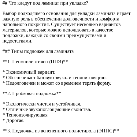
Что
## Что кладут под ламинат при укладке?
кладут
под
Выбор подходящего основания для укладки ламината играет
ламин
важную роль в обеспечении долговечности и комфорта
при
напольного покрытия. Существует несколько вариантов
укладк
материалов, которые можно использовать в качестве
на
подложки, каждый со своими преимуществами и
недостатками.
### Типы подложек для ламината
**1. Пенополиэтилен (ППЭ)**
* Экономичный вариант.
* Обеспечивает базовую звуко- и теплоизоляцию.
* Недолговечен и может со временем терять форму.
**2. Пробковая подложка**
* Экологически чистая и устойчивая.
* Отличные звукопоглощающие свойства.
* Теплоизолирующая.
* Дорогая.
**3. Подложка из вспененного полистирола (ЭППС)**