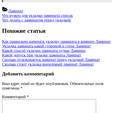
Ламинат
Навигация
Previous
Что нужно для укладки ламината список
Post:
Next
Что делать с ламинатом перед укладкой
по
Post:
записям
Похожие статьи
Как правильно начинать укладку ламината в комнате
Ламинат
Укладка ламината какой стороной к стене
Ламинат
Какой способ укладки ламината лучше
Ламинат
Какой допуск при укладке ламината
Ламинат
Сколько отлеживается ламинат перед укладкой
Ламинат
Сколько стоит укладка виниловый ламинат
Ламинат
Добавить комментарий
Ваш адрес email не будет опубликован.
Обязательные поля
помечены
*
Комментарий
*