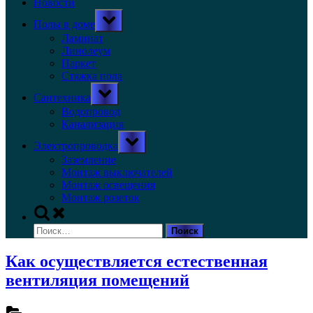
Новости
Toggle
Полы в доме
sub-
menu
Ламинат
Линолеум
Паркет
Стяжка пола
Toggle
Сантехника
sub-
menu
Водопровод
Канализация
Toggle
Электропроводка
sub-
menu
Заземление
Монтаж выключателей
Монтаж освещения
Монтаж розеток
Toggle
search
Найти:
form
Как осуществляется естественная
вентиляция помещений