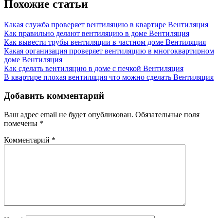
записям
Похожие статьи
Какая служба проверяет вентиляцию в квартире
Вентиляция
Как правильно делают вентиляцию в доме
Вентиляция
Как вывести трубы вентиляции в частном доме
Вентиляция
Какая организация проверяет вентиляцию в многоквартирном
доме
Вентиляция
Как сделать вентиляцию в доме с печкой
Вентиляция
В квартире плохая вентиляция что можно сделать
Вентиляция
Добавить комментарий
Ваш адрес email не будет опубликован.
Обязательные поля
помечены
*
Комментарий
*