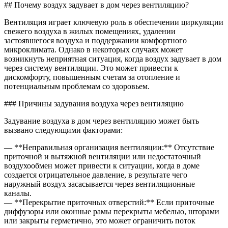
Почем
## Почему воздух задувает в дом через вентиляцию?
воздух
задува
Вентиляция играет ключевую роль в обеспечении циркуляции
в
свежего воздуха в жилых помещениях, удалении
дом
застоявшегося воздуха и поддержании комфортного
через
микроклимата. Однако в некоторых случаях может
венти
возникнуть неприятная ситуация, когда воздух задувает в дом
через систему вентиляции. Это может привести к
дискомфорту, повышенным счетам за отопление и
потенциальным проблемам со здоровьем.
### Причины задувания воздуха через вентиляцию
Задувание воздуха в дом через вентиляцию может быть
вызвано следующими факторами:
— **Неправильная организация вентиляции:** Отсутствие
приточной и вытяжной вентиляции или недостаточный
воздухообмен может привести к ситуации, когда в доме
создается отрицательное давление, в результате чего
наружный воздух засасывается через вентиляционные
каналы.
— **Перекрытие приточных отверстий:** Если приточные
диффузоры или оконные рамы перекрыты мебелью, шторами
или закрыты герметично, это может ограничить поток