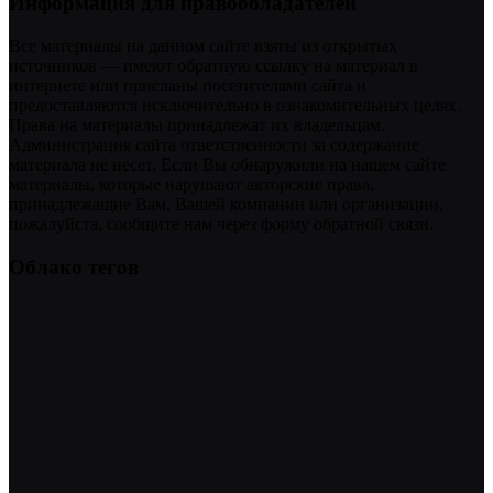
Информация для правообладателей
Все материалы на данном сайте взяты из открытых
источников — имеют обратную ссылку на материал в
интернете или присланы посетителями сайта и
предоставляются исключительно в ознакомительных целях.
Права на материалы принадлежат их владельцам.
Администрация сайта ответственности за содержание
материала не несет. Если Вы обнаружили на нашем сайте
материалы, которые нарушают авторские права,
принадлежащие Вам, Вашей компании или организации,
пожалуйста, сообщите нам через форму обратной связи.
Облако тегов