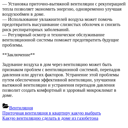
— Установка приточно-вытяжной вентиляции с рекуперацией
тепла позволяет экономить энергию, одновременно улучшая
воздухообмен в доме.
— Использование увлажнителей воздуха может помочь
предотвратить высушивание слизистых оболочек и снизить
риск респираторных заболеваний.
— Регулярный осмотр и техническое обслуживание
вентиляционной системы поможет предотвратить будущие
проблемы.
**Заключение**
Задувание воздуха в дом через вентиляцию может быть
признаком проблем с вентиляционной системой, перепадов
давления или других факторов. Устранение этой проблемы
путем обеспечения эффективной вентиляции, улучшения
вытяжной вентиляции и устранения перепадов давления
позволит создать комфортный и здоровый микроклимат в
доме.
Вентиляция
Навигация
Previous
Приточная вентиляция в квартиру какую выбрать
Post:
Next
Какую вентиляцию сделать в доме из газобетона
по
Post: