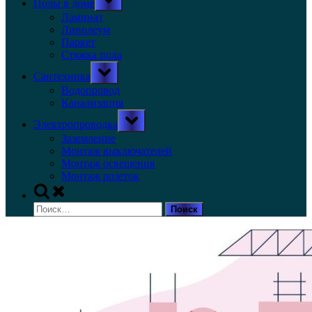
Полы в доме
sub-
menu
Ламинат
Линолеум
Паркет
Стяжка пола
Toggle
Сантехника
sub-
menu
Водопровод
Канализация
Toggle
Электропроводка
sub-
menu
Заземление
Монтаж выключателей
Монтаж освещения
Монтаж розеток
Toggle
search
Найти:
form