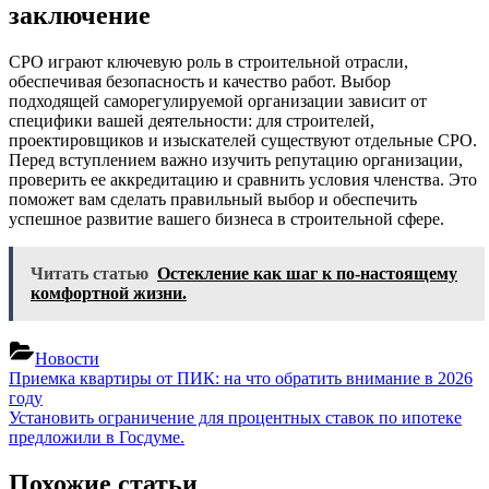
заключение
СРО играют ключевую роль в строительной отрасли,
обеспечивая безопасность и качество работ. Выбор
подходящей саморегулируемой организации зависит от
специфики вашей деятельности: для строителей,
проектировщиков и изыскателей существуют отдельные СРО.
Перед вступлением важно изучить репутацию организации,
проверить ее аккредитацию и сравнить условия членства. Это
поможет вам сделать правильный выбор и обеспечить
успешное развитие вашего бизнеса в строительной сфере.
Читать статью
Остекление как шаг к по-настоящему
комфортной жизни.
Новости
Навигация
Previous
Приемка квартиры от ПИК: на что обратить внимание в 2026
Post:
году
по
Next
Установить ограничение для процентных ставок по ипотеке
записям
Post:
предложили в Госдуме.
Похожие статьи