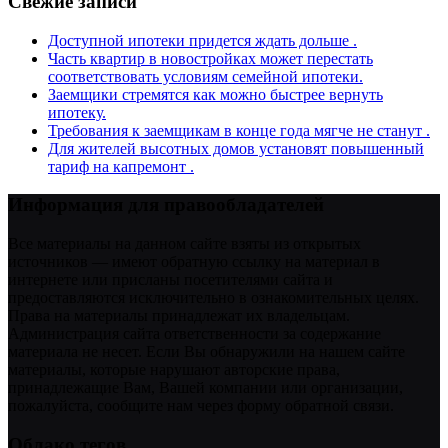
Свежие записи
Доступной ипотеки придется ждать дольше .
Часть квартир в новостройках может перестать
соответствовать условиям семейной ипотеки.
Заемщики стремятся как можно быстрее вернуть
ипотеку.
Требования к заемщикам в конце года мягче не станут .
Для жителей высотных домов установят повышенный
тариф на капремонт .
Информация для правообладателей
Все материалы на данном сайте взяты из открытых
источников — имеют обратную ссылку на материал в
интернете или присланы посетителями сайта и
предоставляются исключительно в ознакомительных целях.
Права на материалы принадлежат их владельцам.
Администрация сайта ответственности за содержание
материала не несет. Если Вы обнаружили на нашем сайте
материалы, которые нарушают авторские права,
принадлежащие Вам, Вашей компании или организации,
пожалуйста, сообщите нам через форму обратной связи.
Облако тегов