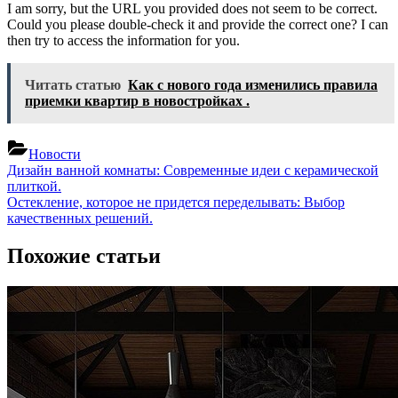
I am sorry, but the URL you provided does not seem to be correct.
Could you please double-check it and provide the correct one? I can
then try to access the information for you.
Читать статью
Как с нового года изменились правила
приемки квартир в новостройках .
Новости
Навигация
Previous
Дизайн ванной комнаты: Современные идеи с керамической
Post:
плиткой.
по
Next
Остекление, которое не придется переделывать: Выбор
записям
Post:
качественных решений.
Похожие статьи