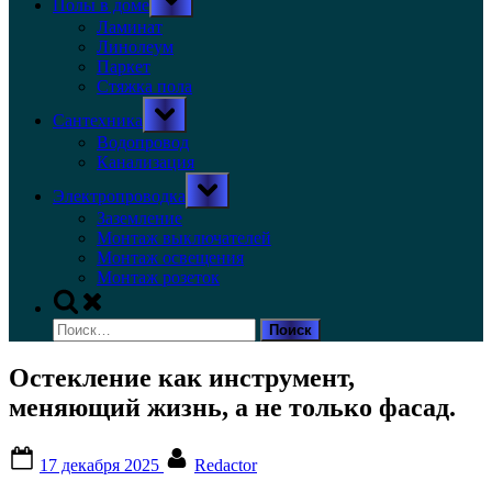
Полы в доме
sub-
menu
Ламинат
Линолеум
Паркет
Стяжка пола
Toggle
Сантехника
sub-
menu
Водопровод
Канализация
Toggle
Электропроводка
sub-
menu
Заземление
Монтаж выключателей
Монтаж освещения
Монтаж розеток
Toggle
search
Найти:
form
Остекление как инструмент,
меняющий жизнь, а не только фасад.
Posted
By
17 декабря 2025
Redactor
on