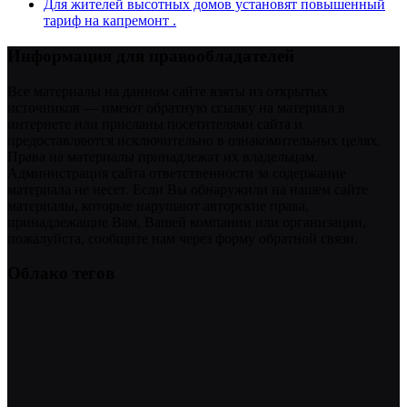
Для жителей высотных домов установят повышенный
тариф на капремонт .
Информация для правообладателей
Все материалы на данном сайте взяты из открытых
источников — имеют обратную ссылку на материал в
интернете или присланы посетителями сайта и
предоставляются исключительно в ознакомительных целях.
Права на материалы принадлежат их владельцам.
Администрация сайта ответственности за содержание
материала не несет. Если Вы обнаружили на нашем сайте
материалы, которые нарушают авторские права,
принадлежащие Вам, Вашей компании или организации,
пожалуйста, сообщите нам через форму обратной связи.
Облако тегов