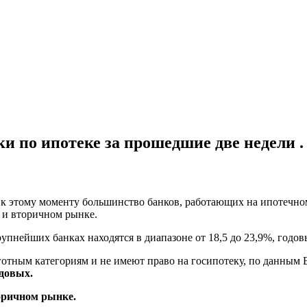
и по ипотеке за прошедшие две недели .
и
лько
 к этому моменту большинство банков, работающих на ипотечно
лись
 и вторичном рынке.
нтные
и
упнейших банках находятся в диапазоне от 18,5 до 23,9%, годов
ке
ьготным категориям и не имеют право на госипотеку, по данны
одовых.
едшие
оричном рынке.
и