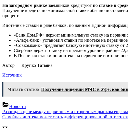
.
На загородном рынке
заемщиков кредитуют
по ставке в сред
Получение кредита по минимальной ставке обычно поставлено
процент.
Ипотечные ставки в ряде банков, по данным Единой информа
«Банк Дом.РФ» держит минимальную ставку на первично
«Альфа-банк» установил ставки по ипотеке на первичное
«Совкомбанк» предлагает базовую ипотечную ставку от 2
Сбербанк держит ставку на прежнем уровне в районе 22,
ВТБ снизил ставки по ипотеке на первичное и вторичное
Автор — Крупко Татьяна
Источник
Читать статью
Получение лицензии МЧС в Уфе: как би
Новости
Навигация
Previous
Разница в цене между первичным и вторичным рынком еще выр
Post:
Next
Семейная ипотека может стать дифференцированной: что это з
по
Post:
записям