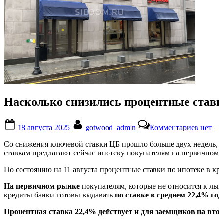
Насколько снизились процентные ставк
Posted
By
к
18 августа 2025
gotwood_admin
Комментариев
нет
on
запис
Наско
Со снижения ключевой ставки ЦБ прошло больше двух недель,
снизи
ставкам предлагают сейчас ипотеку покупателям на первичном
проце
ставк
По состоянию на 11 августа процентные ставки по ипотеке в кр
по
ипоте
На первичном рынке
покупателям, которые не относится к л
за
кредиты банки готовы выдавать
по ставке в среднем 22,4% г
прош
две
Процентная ставка 22,4% действует и для заемщиков на вт
недел