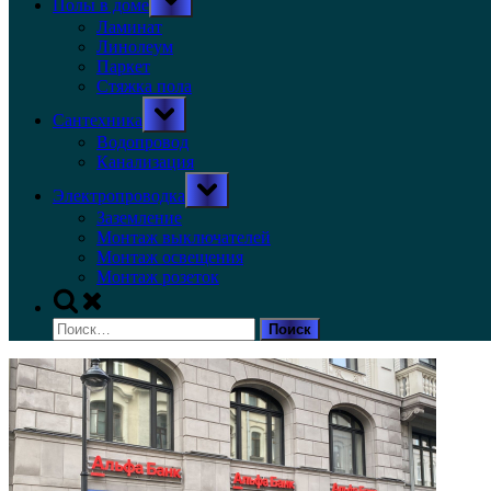
Полы в доме
sub-
menu
Ламинат
Линолеум
Паркет
Стяжка пола
Toggle
Сантехника
sub-
menu
Водопровод
Канализация
Toggle
Электропроводка
sub-
menu
Заземление
Монтаж выключателей
Монтаж освещения
Монтаж розеток
Toggle
search
Найти:
form