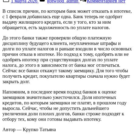
1 марта 2026
gotwood_admin
Комментариев
нет
on
записи
Банки
В список причин, по которым банк может отказать в ипотеке,
не
с 1 февраля добавилась еще одна. Банк теперь не одобрит
выдадут
выдачу жилищного кредита, если у того, кто за ним
ипотеку
обращается, есть задолженность по уплате налогов.
при
наличии
До этого банки также проверяли общую платежную
у
дисциплину будущего клиента, неуплаченные штрафы и
заемщик
долги по уплате налогов и раньше входили в число основных
долгов
причин отказа в ипотеке. Но подход к тому, одобрять или не
по
одобрять ипотеку при существующих долгах по уплате
налогам
налога,
до этого
в зависимости от банка мог отличаться.
.
Сейчас все банки откажут
такому заемщику
. Для того чтобы
получить кредит, покупателю квартиры сначала нужно будет
закрыть долг.
Напомним, в последнее время подход банков к оценке
заемщиков значительно ужесточился. Доля ипотечных
кредитов, по которым заемщики не платят, в прошлом году
выросла. Сейчас, чтобы не допустить дальнейшего
увеличения доли плохих долгов, банки строже подходят к
отбору тех, кому они готовы выдавать ипотеку.
Автор — Крупко Татьяна