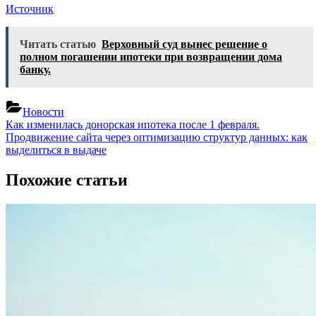
Источник
Читать статью
Верховный суд вынес решение о
полном погашении ипотеки при возвращении дома
банку.
Новости
Навигация
Previous
Как изменилась донорская ипотека после 1 февраля.
Post:
Next
Продвижение сайта через оптимизацию структур данных: как
по
Post:
выделиться в выдаче
записям
Похожие статьи