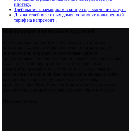
ипотеку.
Требования к заемщикам в конце года мягче не станут .
Для жителей высотных домов установят повышенный
тариф на капремонт .
Информация для правообладателей
Все материалы на данном сайте взяты из открытых
источников — имеют обратную ссылку на материал в
интернете или присланы посетителями сайта и
предоставляются исключительно в ознакомительных целях.
Права на материалы принадлежат их владельцам.
Администрация сайта ответственности за содержание
материала не несет. Если Вы обнаружили на нашем сайте
материалы, которые нарушают авторские права,
принадлежащие Вам, Вашей компании или организации,
пожалуйста, сообщите нам через форму обратной связи.
Облако тегов