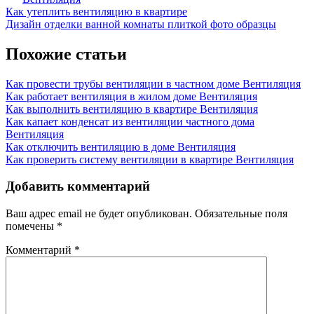
Навигация
Previous
Как утеплить вентиляцию в квартире
Post:
Next
Дизайн отделки ванной комнаты плиткой фото образцы
по
Post:
записям
Похожие статьи
Как провести трубы вентиляции в частном доме
Вентиляция
Как работает вентиляция в жилом доме
Вентиляция
Как выполнить вентиляцию в квартире
Вентиляция
Как капает конденсат из вентиляции частного дома
Вентиляция
Как отключить вентиляцию в доме
Вентиляция
Как проверить систему вентиляции в квартире
Вентиляция
Добавить комментарий
Ваш адрес email не будет опубликован.
Обязательные поля
помечены
*
Комментарий
*