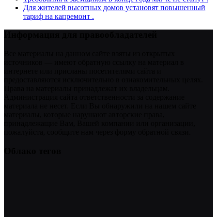
Для жителей высотных домов установят повышенный
тариф на капремонт .
Информация для правообладателей
Все материалы на данном сайте взяты из открытых
источников — имеют обратную ссылку на материал в
интернете или присланы посетителями сайта и
предоставляются исключительно в ознакомительных целях.
Права на материалы принадлежат их владельцам.
Администрация сайта ответственности за содержание
материала не несет. Если Вы обнаружили на нашем сайте
материалы, которые нарушают авторские права,
принадлежащие Вам, Вашей компании или организации,
пожалуйста, сообщите нам через форму обратной связи.
Облако тегов