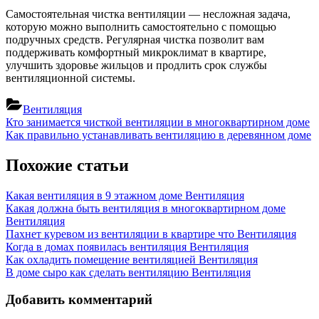
Самостоятельная чистка вентиляции — несложная задача,
которую можно выполнить самостоятельно с помощью
подручных средств. Регулярная чистка позволит вам
поддерживать комфортный микроклимат в квартире,
улучшить здоровье жильцов и продлить срок службы
вентиляционной системы.
Вентиляция
Навигация
Previous
Кто занимается чисткой вентиляции в многоквартирном доме
Post:
Next
Как правильно устанавливать вентиляцию в деревянном доме
по
Post:
записям
Похожие статьи
Какая вентиляция в 9 этажном доме
Вентиляция
Какая должна быть вентиляция в многоквартирном доме
Вентиляция
Пахнет куревом из вентиляции в квартире что
Вентиляция
Когда в домах появилась вентиляция
Вентиляция
Как охладить помещение вентиляцией
Вентиляция
В доме сыро как сделать вентиляцию
Вентиляция
Добавить комментарий