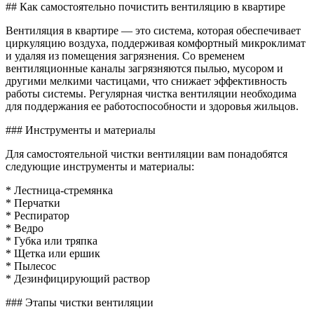
Как
## Как самостоятельно почистить вентиляцию в квартире
самим
почист
Вентиляция в квартире — это система, которая обеспечивает
венти
циркуляцию воздуха, поддерживая комфортный микроклимат
в
и удаляя из помещения загрязнения. Со временем
кварти
вентиляционные каналы загрязняются пылью, мусором и
самост
другими мелкими частицами, что снижает эффективность
работы системы. Регулярная чистка вентиляции необходима
для поддержания ее работоспособности и здоровья жильцов.
### Инструменты и материалы
Для самостоятельной чистки вентиляции вам понадобятся
следующие инструменты и материалы:
* Лестница-стремянка
* Перчатки
* Респиратор
* Ведро
* Губка или тряпка
* Щетка или ершик
* Пылесос
* Дезинфицирующий раствор
### Этапы чистки вентиляции