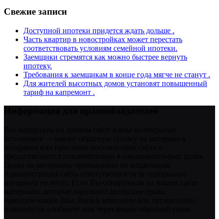
Свежие записи
Доступной ипотеки придется ждать дольше .
Часть квартир в новостройках может перестать
соответствовать условиям семейной ипотеки.
Заемщики стремятся как можно быстрее вернуть
ипотеку.
Требования к заемщикам в конце года мягче не станут .
Для жителей высотных домов установят повышенный
тариф на капремонт .
Информация для правообладателей
Все материалы на данном сайте взяты из открытых
источников — имеют обратную ссылку на материал в
интернете или присланы посетителями сайта и
предоставляются исключительно в ознакомительных целях.
Права на материалы принадлежат их владельцам.
Администрация сайта ответственности за содержание
материала не несет. Если Вы обнаружили на нашем сайте
материалы, которые нарушают авторские права,
принадлежащие Вам, Вашей компании или организации,
пожалуйста, сообщите нам через форму обратной связи.