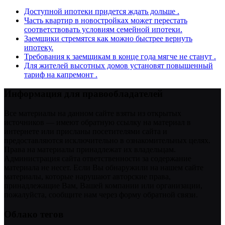
Доступной ипотеки придется ждать дольше .
Часть квартир в новостройках может перестать
соответствовать условиям семейной ипотеки.
Заемщики стремятся как можно быстрее вернуть
ипотеку.
Требования к заемщикам в конце года мягче не станут .
Для жителей высотных домов установят повышенный
тариф на капремонт .
Информация для правообладателей
Все материалы на данном сайте взяты из открытых
источников — имеют обратную ссылку на материал в
интернете или присланы посетителями сайта и
предоставляются исключительно в ознакомительных целях.
Права на материалы принадлежат их владельцам.
Администрация сайта ответственности за содержание
материала не несет. Если Вы обнаружили на нашем сайте
материалы, которые нарушают авторские права,
принадлежащие Вам, Вашей компании или организации,
пожалуйста, сообщите нам через форму обратной связи.
Облако тегов