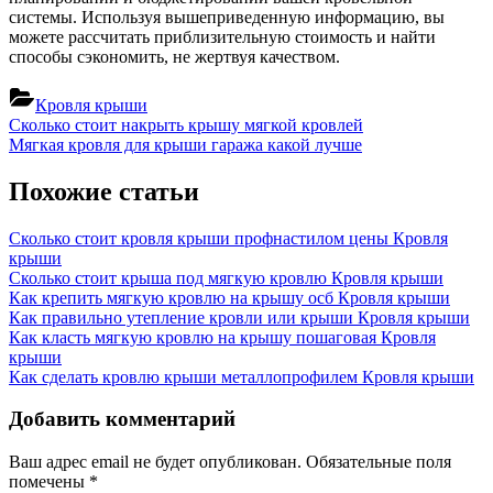
системы. Используя вышеприведенную информацию, вы
можете рассчитать приблизительную стоимость и найти
способы сэкономить, не жертвуя качеством.
Кровля крыши
Навигация
Previous
Сколько стоит накрыть крышу мягкой кровлей
Post:
Next
Мягкая кровля для крыши гаража какой лучше
по
Post:
записям
Похожие статьи
Сколько стоит кровля крыши профнастилом цены
Кровля
крыши
Сколько стоит крыша под мягкую кровлю
Кровля крыши
Как крепить мягкую кровлю на крышу осб
Кровля крыши
Как правильно утепление кровли или крыши
Кровля крыши
Как класть мягкую кровлю на крышу пошаговая
Кровля
крыши
Как сделать кровлю крыши металлопрофилем
Кровля крыши
Добавить комментарий
Ваш адрес email не будет опубликован.
Обязательные поля
помечены
*