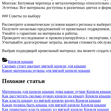
Монтаж: Битумная черепица и металлочерепица относительно л
Эстетика: Все материалы доступны в различных цветах и форма
### Советы по выбору
Рассмотрите климатические условия вашего региона и выбери
Получите несколько предложений от кровельных подрядчиков, 
Узнайте о гарантиях на материалы и работы.
Проведите исследование и проконсультируйтесь с экспертами,
Учитывайте долгосрочные затраты, включая стоимость обслужи
Выбрав подходящий кровельный материал, вы можете создать 
Кровля крыши
Навигация
Previous
Сколько стоит квадрат мягкой кровли для крыши
Post:
Next
Какие материалы нужны для мягкой кровли крыши
по
Post:
записям
Похожие статьи
Материалы для кровли крыши дома какие лучше
Кровля крыш
Как рассчитать сколько нужно кровли на крышу
Кровля крыши
Как класть крышу из мягкой кровли видео
Кровля крыши
Какая должна быть крыша для мягкой кровли
Кровля крыши
Как правильно класть крышу из мягкой кровли
Кровля крыши