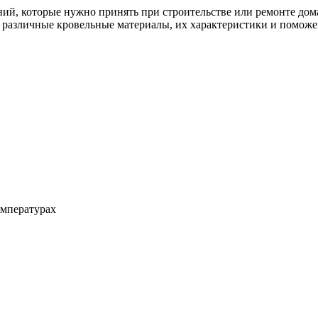
ий, которые нужно принять при строительстве или ремонте дом
ь
м различные кровельные материалы, их характеристики и помож
и
емпературах