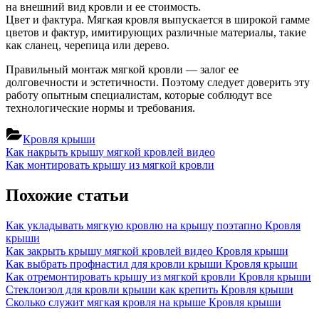
на внешний вид кровли и ее стоимость.
Цвет и фактура. Мягкая кровля выпускается в широкой гамме
цветов и фактур, имитирующих различные материалы, такие
как сланец, черепица или дерево.
Правильный монтаж мягкой кровли — залог ее
долговечности и эстетичности. Поэтому следует доверить эту
работу опытным специалистам, которые соблюдут все
технологические нормы и требования.
Кровля крыши
Навигация
Previous
Как накрыть крышу мягкой кровлей видео
Post:
Next
Как монтировать крышу из мягкой кровли
по
Post:
записям
Похожие статьи
Как укладывать мягкую кровлю на крышу поэтапно
Кровля
крыши
Как закрыть крышу мягкой кровлей видео
Кровля крыши
Как выбрать профнастил для кровли крыши
Кровля крыши
Как отремонтировать крышу из мягкой кровли
Кровля крыши
Стеклоизол для кровли крыши как крепить
Кровля крыши
Сколько служит мягкая кровля на крыше
Кровля крыши