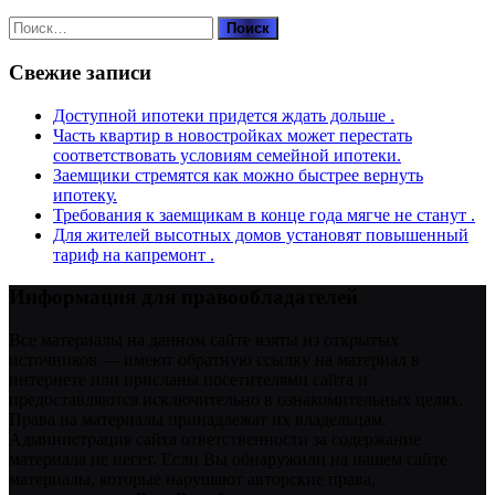
Найти:
Свежие записи
Доступной ипотеки придется ждать дольше .
Часть квартир в новостройках может перестать
соответствовать условиям семейной ипотеки.
Заемщики стремятся как можно быстрее вернуть
ипотеку.
Требования к заемщикам в конце года мягче не станут .
Для жителей высотных домов установят повышенный
тариф на капремонт .
Информация для правообладателей
Все материалы на данном сайте взяты из открытых
источников — имеют обратную ссылку на материал в
интернете или присланы посетителями сайта и
предоставляются исключительно в ознакомительных целях.
Права на материалы принадлежат их владельцам.
Администрация сайта ответственности за содержание
материала не несет. Если Вы обнаружили на нашем сайте
материалы, которые нарушают авторские права,