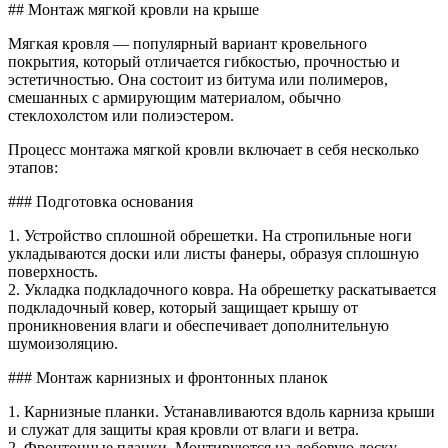
Как
## Монтаж мягкой кровли на крыше
монтир
мягкая
Мягкая кровля — популярный вариант кровельного
кровля
покрытия, который отличается гибкостью, прочностью и
на
эстетичностью. Она состоит из битума или полимеров,
крыше
смешанных с армирующим материалом, обычно
стеклохолстом или полиэстером.
Процесс монтажа мягкой кровли включает в себя несколько
этапов:
### Подготовка основания
1. Устройство сплошной обрешетки. На стропильные ноги
укладываются доски или листы фанеры, образуя сплошную
поверхность.
2. Укладка подкладочного ковра. На обрешетку раскатывается
подкладочный ковер, который защищает крышу от
проникновения влаги и обеспечивает дополнительную
шумоизоляцию.
### Монтаж карнизных и фронтонных планок
1. Карнизные планки. Устанавливаются вдоль карниза крыши
и служат для защиты края кровли от влаги и ветра.
2. Фронтонные планки. Монтируются на лобовую доску