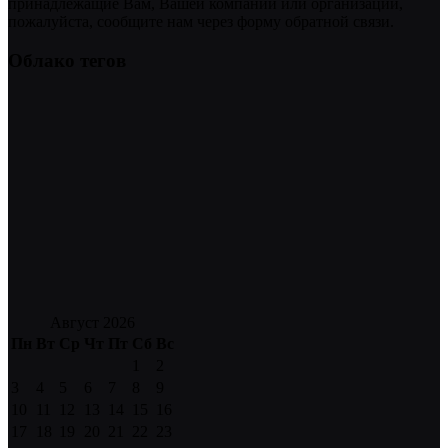
принадлежащие Вам, Вашей компании или организации,
пожалуйста, сообщите нам через форму обратной связи.
Облако тегов
Август 2026
Пн
Вт
Ср
Чт
Пт
Сб
Вс
1
2
3
4
5
6
7
8
9
10
11
12
13
14
15
16
17
18
19
20
21
22
23