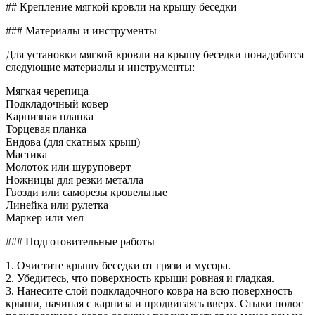
Как
## Крепление мягкой кровли на крышу беседки
крепит
мягку
### Материалы и инструменты
кровл
на
Для установки мягкой кровли на крышу беседки понадобятся
крышу
следующие материалы и инструменты:
беседк
Мягкая черепица
Подкладочный ковер
Карнизная планка
Торцевая планка
Ендова (для скатных крыш)
Мастика
Молоток или шуруповерт
Ножницы для резки металла
Гвозди или саморезы кровельные
Линейка или рулетка
Маркер или мел
### Подготовительные работы
1. Очистите крышу беседки от грязи и мусора.
2. Убедитесь, что поверхность крыши ровная и гладкая.
3. Нанесите слой подкладочного ковра на всю поверхность
крыши, начиная с карниза и продвигаясь вверх. Стыки полос