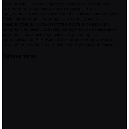
источников — имеют обратную ссылку на материал в
интернете или присланы посетителями сайта и
предоставляются исключительно в ознакомительных целях.
Права на материалы принадлежат их владельцам.
Администрация сайта ответственности за содержание
материала не несет. Если Вы обнаружили на нашем сайте
материалы, которые нарушают авторские права,
принадлежащие Вам, Вашей компании или организации,
пожалуйста, сообщите нам через форму обратной связи.
Облако тегов