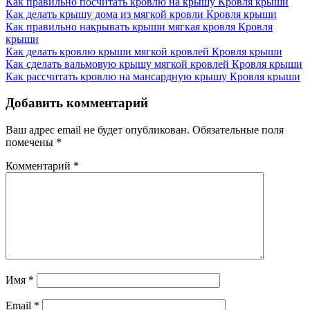
Как правильно посчитать кровлю на крышу
Кровля крыши
Как делать крышу дома из мягкой кровли
Кровля крыши
Как правильно накрывать крыши мягкая кровля
Кровля
крыши
Как делать кровлю крыши мягкой кровлей
Кровля крыши
Как сделать вальмовую крышу мягкой кровлей
Кровля крыши
Как рассчитать кровлю на мансардную крышу
Кровля крыши
Добавить комментарий
Ваш адрес email не будет опубликован.
Обязательные поля
помечены
*
Комментарий
*
Имя
*
Email
*