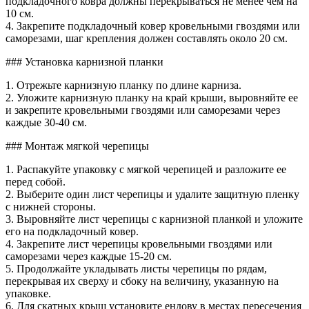
подкладочного ковра должны перекрываться не менее чем на
10 см.
4. Закрепите подкладочный ковер кровельными гвоздями или
саморезами, шаг крепления должен составлять около 20 см.
### Установка карнизной планки
1. Отрежьте карнизную планку по длине карниза.
2. Уложите карнизную планку на край крыши, выровняйте ее
и закрепите кровельными гвоздями или саморезами через
каждые 30-40 см.
### Монтаж мягкой черепицы
1. Распакуйте упаковку с мягкой черепицей и разложите ее
перед собой.
2. Выберите один лист черепицы и удалите защитную пленку
с нижней стороны.
3. Выровняйте лист черепицы с карнизной планкой и уложите
его на подкладочный ковер.
4. Закрепите лист черепицы кровельными гвоздями или
саморезами через каждые 15-20 см.
5. Продолжайте укладывать листы черепицы по рядам,
перекрывая их сверху и сбоку на величину, указанную на
упаковке.
6. Для скатных крыш установите ендову в местах пересечения