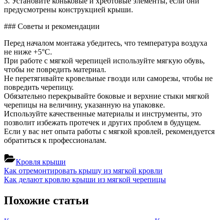
3. Установите коньковые и хребтовые элементы, если они
предусмотрены конструкцией крыши.
### Советы и рекомендации
Перед началом монтажа убедитесь, что температура воздуха
не ниже +5°С.
При работе с мягкой черепицей используйте мягкую обувь,
чтобы не повредить материал.
Не перетягивайте кровельные гвозди или саморезы, чтобы не
повредить черепицу.
Обязательно перекрывайте боковые и верхние стыки мягкой
черепицы на величину, указанную на упаковке.
Используйте качественные материалы и инструменты, это
позволит избежать протечек и других проблем в будущем.
Если у вас нет опыта работы с мягкой кровлей, рекомендуется
обратиться к профессионалам.
Кровля крыши
Навигация
Previous
Как отремонтировать крышу из мягкой кровли
Post:
Next
Как делают кровлю крыши из мягкой черепицы
по
Post:
записям
Похожие статьи