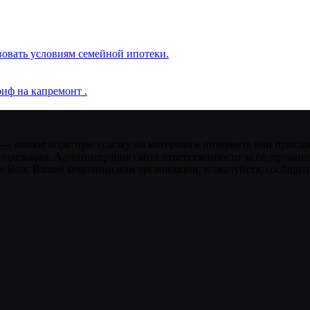
вовать условиям семейной ипотеки.
иф на капремонт .
 — имеют обратную ссылку на материал в интернете или присла
ладельцам. Администрация сайта ответственности за содержание
 Вам, Вашей компании или организации, пожалуйста, сообщите 