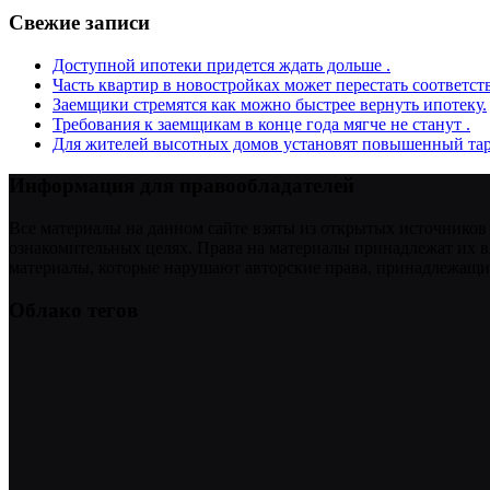
Свежие записи
Доступной ипотеки придется ждать дольше .
Часть квартир в новостройках может перестать соответст
Заемщики стремятся как можно быстрее вернуть ипотеку.
Требования к заемщикам в конце года мягче не станут .
Для жителей высотных домов установят повышенный тар
Информация для правообладателей
Все материалы на данном сайте взяты из открытых источников
ознакомительных целях. Права на материалы принадлежат их в
материалы, которые нарушают авторские права, принадлежащие
Облако тегов