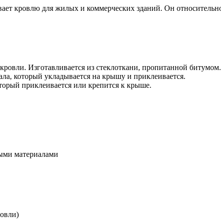
ает кровлю для жилых и коммерческих зданий. Он относительно
и
кровли. Изготавливается из стеклоткани, пропитанной битумом.
ала, который укладывается на крышу и приклеивается.
торый приклеивается или крепится к крыше.
ными материалами
ровли)