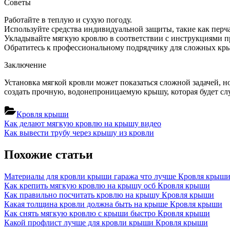
Советы
Работайте в теплую и сухую погоду.
Используйте средства индивидуальной защиты, такие как перча
Укладывайте мягкую кровлю в соответствии с инструкциями п
Обратитесь к профессиональному подрядчику для сложных крыш
Заключение
Установка мягкой кровли может показаться сложной задачей, 
создать прочную, водонепроницаемую крышу, которая будет сл
Кровля крыши
Навигация
Previous
Как делают мягкую кровлю на крышу видео
Post:
Next
Как вывести трубу через крышу из кровли
по
Post:
записям
Похожие статьи
Материалы для кровли крыши гаража что лучше
Кровля крыш
Как крепить мягкую кровлю на крышу осб
Кровля крыши
Как правильно посчитать кровлю на крышу
Кровля крыши
Какая толщина кровли должна быть на крыше
Кровля крыши
Как снять мягкую кровлю с крыши быстро
Кровля крыши
Какой профлист лучше для кровли крыши
Кровля крыши