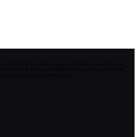
ны посетителями сайта и предоставляются исключительно в
 материала не несет. Если Вы обнаружили на нашем сайте
нам через форму обратной связи.