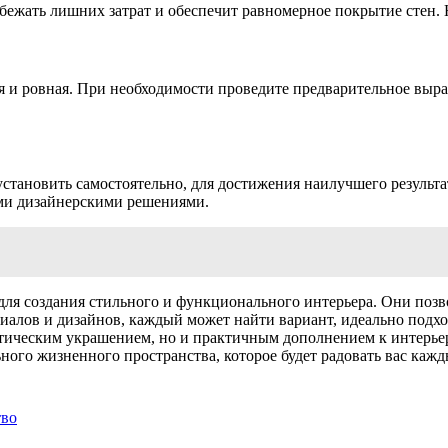
бежать лишних затрат и обеспечит равномерное покрытие стен. 
хая и ровная. При необходимости проведите предварительное выр
тановить самостоятельно, для достижения наилучшего результат
ми дизайнерскими решениями.
ля создания стильного и функционального интерьера. Они позв
алов и дизайнов, каждый может найти вариант, идеально подхо
стетическим украшением, но и практичным дополнением к интерье
ного жизненного пространства, которое будет радовать вас кажд
тво