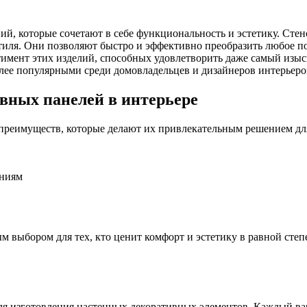
й, которые сочетают в себе функциональность и эстетику. Сте
стиля. Они позволяют быстро и эффективно преобразить любое 
имент этих изделий, способных удовлетворить даже самый изыс
олее популярными среди домовладельцев и дизайнеров интерьеро
вных панелей в интерьере
 преимуществ, которые делают их привлекательным решением дл
ениям
м выбором для тех, кто ценит комфорт и эстетику в равной степ
я изготовления настенных декоративных элементов. Каждый ва