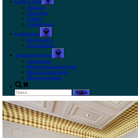
Полы в доме
sub-
menu
Ламинат
Линолеум
Паркет
Стяжка пола
Toggle
Сантехника
sub-
menu
Водопровод
Канализация
Toggle
Электропроводка
sub-
menu
Заземление
Монтаж выключателей
Монтаж освещения
Монтаж розеток
Toggle
search
Найти:
form