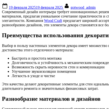
Posted
By
19 февраля 2025
19 февраля 2025
gotwood_admin
on
Современный дизайн интерьера требует инновационных решени
материалов, предлагая уникальное сочетание практичности и 
элегантности. Компания
Wood Craft
предлагает широкий ассорт
разнообразию дизайнов, эти элементы декора становятся все б
Преимущества использования декорати
Выбор в пользу настенных элементов декора имеет множество
достоинства этого отделочного материала:
Быстрота и простота монтажа
Долговечность и устойчивость к механическим поврежд
Возможность скрыть неровности стен и коммуникации
Улучшение звукоизоляции помещения
Легкость в уходе и чистке
Эти качества делают декоративные элементы для стен идеальны
длительного ремонта и значительных финансовых затрат.
Разнообразие материалов и дизайнов
Современный рынок предлагает широкий спектр материалов дл