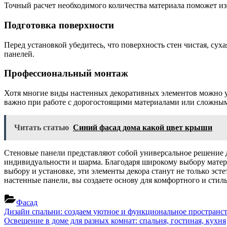
Точный расчет необходимого количества материала поможет из
Подготовка поверхности
Перед установкой убедитесь, что поверхность стен чистая, су
панелей.
Профессиональный монтаж
Хотя многие виды настенных декоративных элементов можно ус
важно при работе с дорогостоящими материалами или сложны
Читать статью
Синий фасад дома какой цвет крыши
Стеновые панели представляют собой универсальное решение д
индивидуальности и шарма. Благодаря широкому выбору матери
выбору и установке, эти элементы декора станут не только э
настенные панели, вы создаете основу для комфортного и стиль
Фасад
Навигация
Previous
Дизайн спальни: создаем уютное и функциональное пространс
Post:
Next
Освещение в доме для разных комнат: спальня, гостиная, кухня