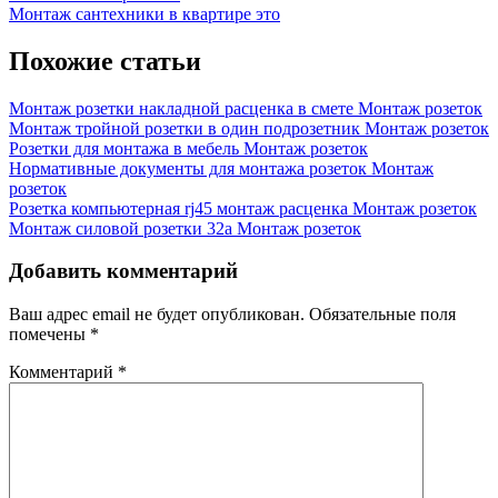
монта
Post:
Next
Монтаж сантехники в квартире это
по
Post:
записям
Похожие статьи
Монтаж розетки накладной расценка в смете
Монтаж розеток
Монтаж тройной розетки в один подрозетник
Монтаж розеток
Розетки для монтажа в мебель
Монтаж розеток
Нормативные документы для монтажа розеток
Монтаж
розеток
Розетка компьютерная rj45 монтаж расценка
Монтаж розеток
Монтаж силовой розетки 32а
Монтаж розеток
Добавить комментарий
Ваш адрес email не будет опубликован.
Обязательные поля
помечены
*
Комментарий
*