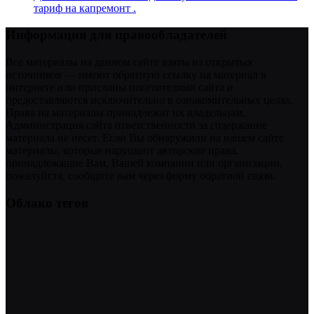
тариф на капремонт .
Информация для правообладателей
Все материалы на данном сайте взяты из открытых
источников — имеют обратную ссылку на материал в
интернете или присланы посетителями сайта и
предоставляются исключительно в ознакомительных целях.
Права на материалы принадлежат их владельцам.
Администрация сайта ответственности за содержание
материала не несет. Если Вы обнаружили на нашем сайте
материалы, которые нарушают авторские права,
принадлежащие Вам, Вашей компании или организации,
пожалуйста, сообщите нам через форму обратной связи.
Облако тегов