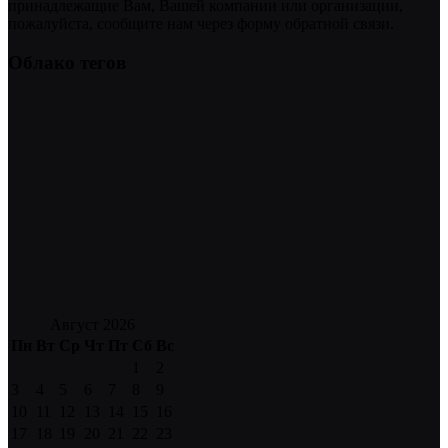
принадлежащие Вам, Вашей компании или организации,
пожалуйста, сообщите нам через форму обратной связи.
Облако тегов
Август 2026
Пн
Вт
Ср
Чт
Пт
Сб
Вс
1
2
3
4
5
6
7
8
9
10
11
12
13
14
15
16
17
18
19
20
21
22
23