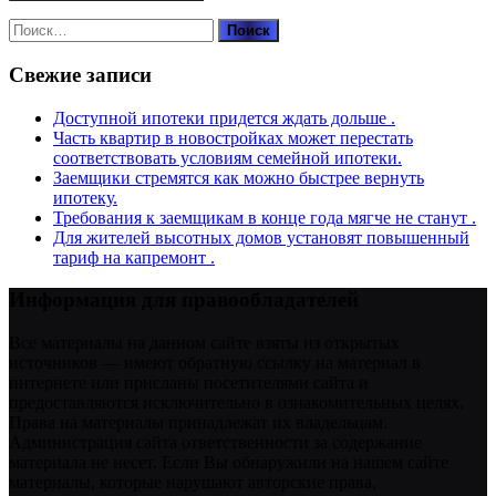
Найти:
Свежие записи
Доступной ипотеки придется ждать дольше .
Часть квартир в новостройках может перестать
соответствовать условиям семейной ипотеки.
Заемщики стремятся как можно быстрее вернуть
ипотеку.
Требования к заемщикам в конце года мягче не станут .
Для жителей высотных домов установят повышенный
тариф на капремонт .
Информация для правообладателей
Все материалы на данном сайте взяты из открытых
источников — имеют обратную ссылку на материал в
интернете или присланы посетителями сайта и
предоставляются исключительно в ознакомительных целях.
Права на материалы принадлежат их владельцам.
Администрация сайта ответственности за содержание
материала не несет. Если Вы обнаружили на нашем сайте
материалы, которые нарушают авторские права,