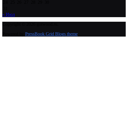
24
25
26
27
28
29
30
31
« Июл
Copyright © 2026 gotwood.ru.
Powered by
PressBook Grid Blogs theme