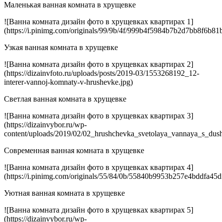
Ванна
Маленькая ванная комната в хрущевке
комнат
дизайн
![Ванна комната дизайн фото в хрущевках квартирах 1]
фото
(https://i.pinimg.com/originals/99/9b/4f/999b4f5984b7b2d7bb8f6b81
в
хруще
Узкая ванная комната в хрущевке
кварти
![Ванна комната дизайн фото в хрущевках квартирах 2]
(https://dizainvfoto.ru/uploads/posts/2019-03/1553268192_12-
interer-vannoj-komnaty-v-hrushevke.jpg)
Светлая ванная комната в хрущевке
![Ванна комната дизайн фото в хрущевках квартирах 3]
(https://dizainvybor.ru/wp-
content/uploads/2019/02/02_hrushchevka_svetolaya_vannaya_s_dus
Современная ванная комната в хрущевке
![Ванна комната дизайн фото в хрущевках квартирах 4]
(https://i.pinimg.com/originals/55/84/0b/55840b9953b257e4bddfa45
Уютная ванная комната в хрущевке
![Ванна комната дизайн фото в хрущевках квартирах 5]
(https://dizainvybor.ru/wp-