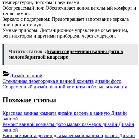
температурой, потоком и режимами.
Обогреваемый пол: Обеспечивает дополнительный комфорт и
тепло зимой.
Зеркало с подогревом: Предотвращает запотевание зеркала
при принятии душа.
Умные приборы: Дистанционное управление освещением,
вентилятором и другими приборами через смартфон.
Читать статью
Дизайн современной ванны фото в
малогабаритной квартире
Дизайн ванной
Навигация
Previous
Стеклянная перегородка в ванной комнате дизайн фото
Post:
Next
Современный дизайн ванной комнаты небольшая комната
по
Post:
записям
Похожие статьи
Красивая ванная комната дизайн кафель в ванную
Дизайн
ванной
Ремонт ванной комнаты фото малых размеров дизайн
Дизайн
ванной
Ванная комната дизайн для маленькой ванны прованс
Дизайн