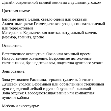
Совре
Дизайн современной ванной комнаты с душевым уголком
дизайн
ванно
Цветовая гамма:
комна
с
Базовые цвета: Белый, светло-серый или бежевый
душев
Акцентные цвета: Геометрические узоры, синевато-зеленый
уголко
или терракотовый
Материалы: Керамическая плитка, натуральный камень
(мрамор, гранит), дерево
Освещение:
Естественное освещение: Окно или оконный проем
Искусственное освещение: Встроенные потолочные
светильники, бра над зеркалом, подсветка душевого уголка
Зонирование:
Зона умывания: Раковина, зеркало, туалетный столик
Душевой уголок: Безрамный или обрамленный стеклянный
душ с дождевой лейкой и ручной душевой головкой
Зона отдыха: Свободностоящая ванна или компактная
душевая кабина
Мебель и аксессуары: