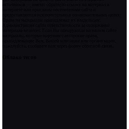
источников — имеют обратную ссылку на материал в
интернете или присланы посетителями сайта и
предоставляются исключительно в ознакомительных целях.
Права на материалы принадлежат их владельцам.
Администрация сайта ответственности за содержание
материала не несет. Если Вы обнаружили на нашем сайте
материалы, которые нарушают авторские права,
принадлежащие Вам, Вашей компании или организации,
пожалуйста, сообщите нам через форму обратной связи.
Облако тегов