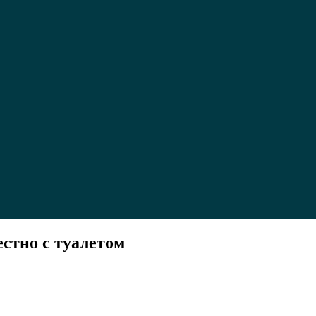
стно с туалетом
еть