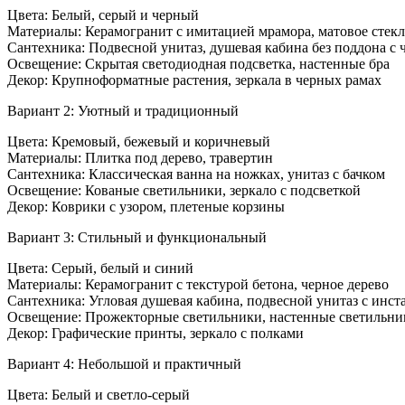
ванно
Цвета: Белый, серый и черный
комна
Материалы: Керамогранит с имитацией мрамора, матовое стек
совмес
Сантехника: Подвесной унитаз, душевая кабина без поддона с
с
Освещение: Скрытая светодиодная подсветка, настенные бра
туалет
Декор: Крупноформатные растения, зеркала в черных рамах
Вариант 2: Уютный и традиционный
Цвета: Кремовый, бежевый и коричневый
Материалы: Плитка под дерево, травертин
Сантехника: Классическая ванна на ножках, унитаз с бачком
Освещение: Кованые светильники, зеркало с подсветкой
Декор: Коврики с узором, плетеные корзины
Вариант 3: Стильный и функциональный
Цвета: Серый, белый и синий
Материалы: Керамогранит с текстурой бетона, черное дерево
Сантехника: Угловая душевая кабина, подвесной унитаз с инст
Освещение: Прожекторные светильники, настенные светильни
Декор: Графические принты, зеркало с полками
Вариант 4: Небольшой и практичный
Цвета: Белый и светло-серый