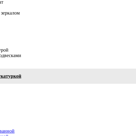
ат
 зеркалом
урой
подвесками
укатуркой
ванной