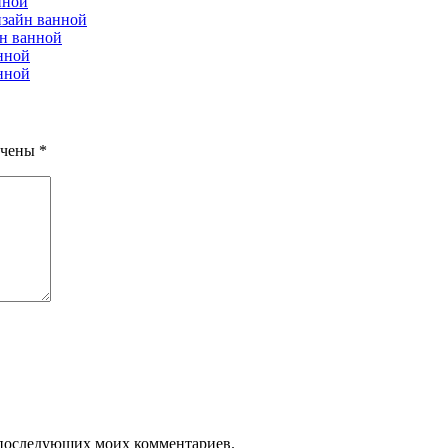
нной
зайн ванной
н ванной
нной
нной
ечены
*
ля последующих моих комментариев.