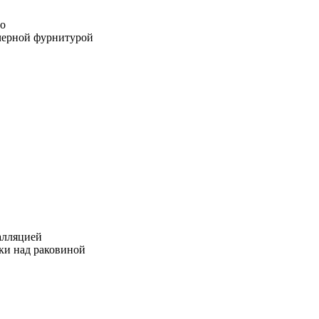
й
ты
ло
тно
 черной фурнитурой
ом
алляцией
ки над раковиной