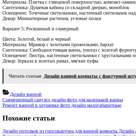
Материалы: Плитка с глянцевой поверхностью, компакт-ламин
Сантехника: Душевая кабина со складной дверью, моноблок
Освещение: Точечные светильники, настенный светильник над
Декор: Миниатюрные растения, угловые полки
Вариант 5: Роскошный и гламурный
Цвета: Золотой, белый и черный
Материалы: Мрамор с золотыми прожилками, бархат
Сантехника: Свободностоящая ванна, унитаз с золотой фурнит
Освещение: Люстра, настенные светильники с хрустальными 
Декор: Зеркала в золотых рамах, мягкие пуфы
Читать статью
Дизайн ванной комнаты с фактурной шт
Дизайн ванной
Навигация
Previous
Совмещенный санузел дизайн фото для маленькой ванны
Post:
Next
Ремонт ванной в хрущевке фото дизайн малогабаритные
по
Post:
записям
Похожие статьи
Дизайн потолков из гипсокартона для ванной комнаты
Дизайн 