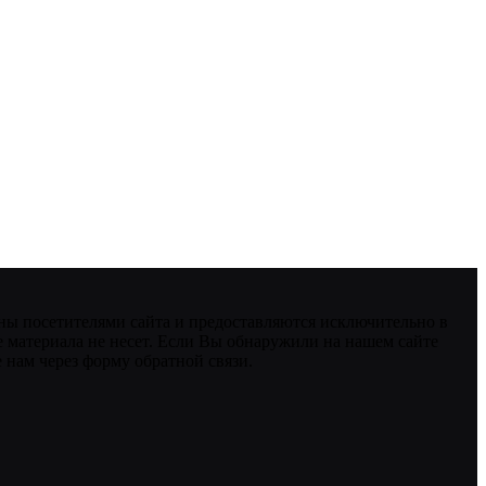
ны посетителями сайта и предоставляются исключительно в
 материала не несет. Если Вы обнаружили на нашем сайте
нам через форму обратной связи.