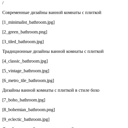
Карти
/
дизайн
ванно
Современные дизайны ванной комнаты с плиткой
комна
плитк
[1_minimalist_bathroom.jpg]
фото
дизайн
[2_green_bathroom.png]
[3_tiled_bathroom.jpg]
Традиционные дизайны ванной комнаты с плиткой
[4_classic_bathroom.jpg]
[5_vintage_bathroom.jpg]
[6_metro_tile_bathroom.jpg]
Дизайны ванной комнаты с плиткой в стиле бохо
[7_boho_bathroom.jpg]
[8_bohemian_bathroom.png]
[9_eclectic_bathroom.jpg]