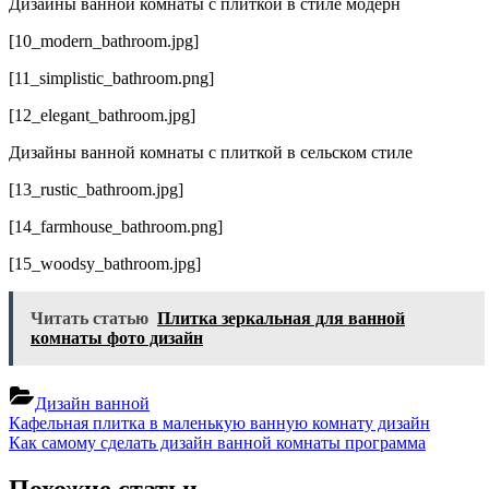
Дизайны ванной комнаты с плиткой в стиле модерн
[10_modern_bathroom.jpg]
[11_simplistic_bathroom.png]
[12_elegant_bathroom.jpg]
Дизайны ванной комнаты с плиткой в сельском стиле
[13_rustic_bathroom.jpg]
[14_farmhouse_bathroom.png]
[15_woodsy_bathroom.jpg]
Читать статью
Плитка зеркальная для ванной
комнаты фото дизайн
Дизайн ванной
Навигация
Previous
Кафельная плитка в маленькую ванную комнату дизайн
Post:
Next
Как самому сделать дизайн ванной комнаты программа
по
Post:
записям
Похожие статьи