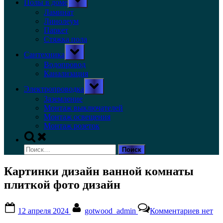
Полы в доме
sub-
menu
Ламинат
Линолеум
Паркет
Стяжка пола
Toggle
Сантехника
sub-
menu
Водопровод
Канализация
Toggle
Электропроводка
sub-
menu
Заземление
Монтаж выключателей
Монтаж освещения
Монтаж розеток
Toggle
search
Найти:
form
Картинки дизайн ванной комнаты
плиткой фото дизайн
Posted
By
к
12 апреля 2024
gotwood_admin
Комментариев
нет
on
записи