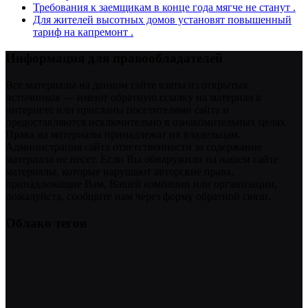
Требования к заемщикам в конце года мягче не станут .
Для жителей высотных домов установят повышенный
тариф на капремонт .
Информация для правообладателей
Все материалы на данном сайте взяты из открытых
источников — имеют обратную ссылку на материал в
интернете или присланы посетителями сайта и
предоставляются исключительно в ознакомительных целях.
Права на материалы принадлежат их владельцам.
Администрация сайта ответственности за содержание
материала не несет. Если Вы обнаружили на нашем сайте
материалы, которые нарушают авторские права,
принадлежащие Вам, Вашей компании или организации,
пожалуйста, сообщите нам через форму обратной связи.
Облако тегов