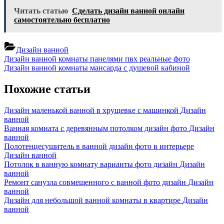
Читать статью
Сделать дизайн ванной онлайн
самостоятельно бесплатно
Дизайн ванной
Навигация
Previous
Дизайн ванной комнаты панелями пвх реальные фото
Post:
Next
Дизайн ванной комнаты мансарда с душевой кабиной
по
Post:
записям
Похожие статьи
Дизайн маленькой ванной в хрущевке с машинкой
Дизайн
ванной
Ванная комната с деревянным потолком дизайн фото
Дизайн
ванной
Полотенцесушитель в ванной дизайн фото в интерьере
Дизайн ванной
Потолок в ванную комнату варианты фото дизайн
Дизайн
ванной
Ремонт санузла совмещенного с ванной фото дизайн
Дизайн
ванной
Дизайн для небольшой ванной комнаты в квартире
Дизайн
ванной