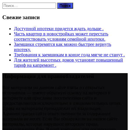
Найти:
Свежие записи
Доступной ипотеки придется ждать дольше .
Часть квартир в новостройках может перестать
соответствовать условиям семейной ипотеки.
Заемщики стремятся как можно быстрее вернуть
ипотеку.
Требования к заемщикам в конце года мягче не станут .
Для жителей высотных домов установят повышенный
тариф на капремонт .
Информация для правообладателей
Все материалы на данном сайте взяты из открытых
источников — имеют обратную ссылку на материал в
интернете или присланы посетителями сайта и
предоставляются исключительно в ознакомительных целях.
Права на материалы принадлежат их владельцам.
Администрация сайта ответственности за содержание
материала не несет. Если Вы обнаружили на нашем сайте
материалы, которые нарушают авторские права,
принадлежащие Вам, Вашей компании или организации,