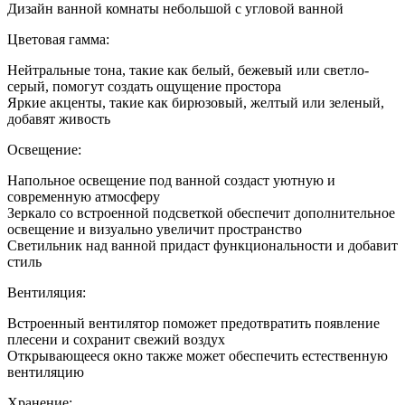
Дизай
Дизайн ванной комнаты небольшой с угловой ванной
ванно
комна
Цветовая гамма:
небол
с
Нейтральные тона, такие как белый, бежевый или светло-
углово
серый, помогут создать ощущение простора
ванно
Яркие акценты, такие как бирюзовый, желтый или зеленый,
добавят живость
Освещение:
Напольное освещение под ванной создаст уютную и
современную атмосферу
Зеркало со встроенной подсветкой обеспечит дополнительное
освещение и визуально увеличит пространство
Светильник над ванной придаст функциональности и добавит
стиль
Вентиляция:
Встроенный вентилятор поможет предотвратить появление
плесени и сохранит свежий воздух
Открывающееся окно также может обеспечить естественную
вентиляцию
Хранение: