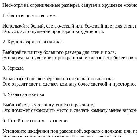
санузл
Несмотря на ограниченные размеры, санузел в хрущевке можно
с
ванно
1. Светлая цветовая гамма
в
хруще
Используйте белый, светло-серый или бежевый цвет для стен, п
Это создаст ощущение простора и воздушности.
2. Крупноформатная плитка
Выбирайте плитку большого размера для стен и пола.
Это визуально увеличит пространство и сделает его более сов
3. Зеркала
Разместите большое зеркало на стене напротив окна.
Это отразит свет и сделает комнату более светлой и просторнее
4. Узкая сантехника
Выбирайте узкую ванну, унитаз и раковину.
Это поможет сэкономить место и сделать комнату менее загро
5. Потайные системы хранения
Установите шкафчики под раковиной, зеркало с полками или п
Это добавит место для хранения без ущерба для дизайна.