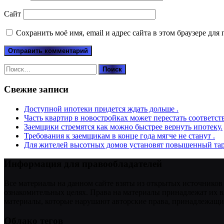
Сайт
Сохранить моё имя, email и адрес сайта в этом браузере д
Найти:
Свежие записи
Доступной ипотеки придется ждать дольше .
Часть квартир в новостройках может перестать соответст
Заемщики стремятся как можно быстрее вернуть ипотеку.
Требования к заемщикам в конце года мягче не станут .
Для жителей высотных домов установят повышенный тар
Информация для правообладателей
Все материалы на данном сайте взяты из открытых источников
ознакомительных целях. Права на материалы принадлежат их в
материалы, которые нарушают авторские права, принадлежащие
Облако тегов