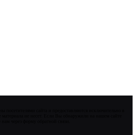
ны посетителями сайта и предоставляются исключительно в
 материала не несет. Если Вы обнаружили на нашем сайте
нам через форму обратной связи.