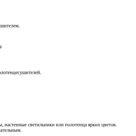
ушителем.
у.
олотенцесушителей.
ы, настенные светильники или полотенца ярких цветов.
кательным.