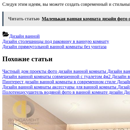
Следуя этим идеям, вы можете создать современный и стильны
Читать статью
Маленькая ванная комната дизайн фото 
Дизайн ванной
Навигация
Previous
Дизайн столешницы под раковину в ванную комнату
Post:
Next
Дизайн прямоугольной ванной комнаты без унитаза
по
Post:
записям
Похожие статьи
Частный дом проекты фото дизайн ванной комнаты
Дизайн ва
Дизайн ванной комнаты совмещенной с туалетом 4м2
Дизайн 
Пинтерест дизайн ванной комнаты в современном стиле
Дизай
Дизайн ванной комнаты аксессуары для ванной комнаты
Дизай
Полотенцесушитель водяной фото в ванной комнате дизайн
Ди