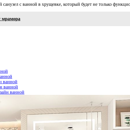
й санузел с ванной в хрущевке, который будет не только функц
с мрамора
нной
ванной
н ванной
н ванной
зайн ванной