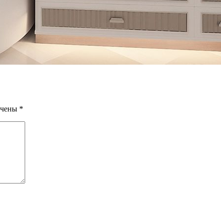
ечены
*