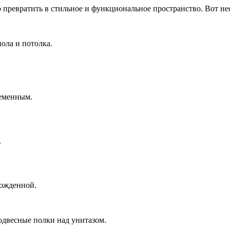
а
 превратить в стильное и функциональное пространство. Вот не
й
вке
ола и потолка.
ременным.
.
можденной.
одвесные полки над унитазом.