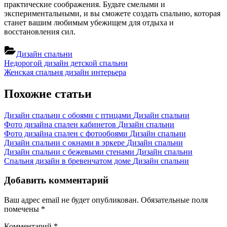
практические соображения. Будьте смелыми и
экспериментальными, и вы сможете создать спальню, которая
станет вашим любимым убежищем для отдыха и
восстановления сил.
Дизайн спальни
Навигация
Previous
Недорогой дизайн детской спальни
Post:
Next
Женская спальня дизайн интерьера
по
Post:
записям
Похожие статьи
Дизайн спальни с обоями с птицами
Дизайн спальни
Фото дизайна спален кабинетов
Дизайн спальни
Фото дизайна спален с фотообоями
Дизайн спальни
Дизайн спальни с окнами в эркере
Дизайн спальни
Дизайн спальни с бежевыми стенами
Дизайн спальни
Спальня дизайн в бревенчатом доме
Дизайн спальни
Добавить комментарий
Ваш адрес email не будет опубликован.
Обязательные поля
помечены
*
Комментарий
*