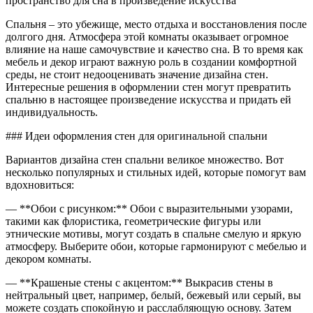
пространство для сна в произведение искусства
стен
в
Спальня – это убежище, место отдыха и восстановления после
спальн
долгого дня. Атмосфера этой комнаты оказывает огромное
влияние на наше самочувствие и качество сна. В то время как
мебель и декор играют важную роль в создании комфортной
среды, не стоит недооценивать значение дизайна стен.
Интересные решения в оформлении стен могут превратить
спальню в настоящее произведение искусства и придать ей
индивидуальность.
### Идеи оформления стен для оригинальной спальни
Вариантов дизайна стен спальни великое множество. Вот
несколько популярных и стильных идей, которые помогут вам
вдохновиться:
— **Обои с рисунком:** Обои с выразительными узорами,
такими как флористика, геометрические фигуры или
этнические мотивы, могут создать в спальне смелую и яркую
атмосферу. Выберите обои, которые гармонируют с мебелью и
декором комнаты.
— **Крашеные стены с акцентом:** Выкрасив стены в
нейтральный цвет, например, белый, бежевый или серый, вы
можете создать спокойную и расслабляющую основу. Затем