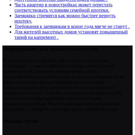
Часть квартир в новостройках может перестать
соответствовать условиям семейной ипотеки.
Заемщики стремятся как можно быстрее вернуть
ипотеку.
Требования к заемщикам в конце года мягче не станут .
Для жителей высотных домов установят повышенный
тариф на капремонт .
Информация для правообладателей
Все материалы на данном сайте взяты из открытых
источников — имеют обратную ссылку на материал в
интернете или присланы посетителями сайта и
предоставляются исключительно в ознакомительных целях.
Права на материалы принадлежат их владельцам.
Администрация сайта ответственности за содержание
материала не несет. Если Вы обнаружили на нашем сайте
материалы, которые нарушают авторские права,
принадлежащие Вам, Вашей компании или организации,
пожалуйста, сообщите нам через форму обратной связи.
Облако тегов